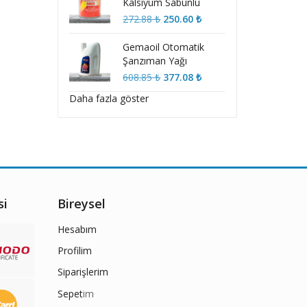
Kalsiyum Sabunlu
Kırmızı Gres Nlgi No 3
Orijinal
Şu
272.88
₺
250.60
₺
fiyat:
andaki
272.88 ₺.
fiyat:
Gemaoil Otomatik
250.60 ₺.
Şanzıman Yağı
Dexron VI
Orijinal
Şu
608.85
₺
377.08
₺
fiyat:
andaki
Daha fazla göster
608.85 ₺.
fiyat:
377.08 ₺.
si
Bireysel
Hesabım
Profilim
Siparişlerim
Sepet
im