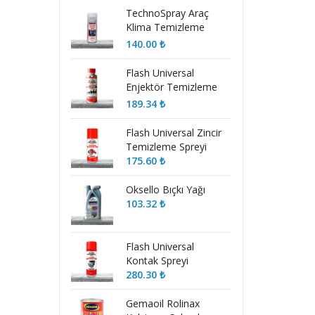
TechnoSpray Araç
Klima Temizleme
Köpüğü
140.00
₺
Flash Universal
Enjektör Temizleme
Katkısı
189.34
₺
Flash Universal Zincir
Temizleme Spreyi
175.60
₺
Oksello Bıçkı Yağı
103.32
₺
Flash Universal
Kontak Spreyi
280.30
₺
Gemaoil Rolinax