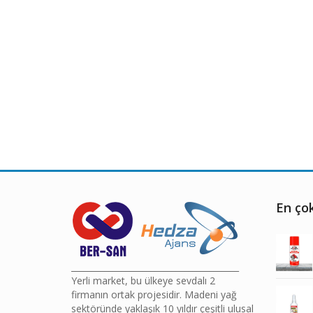
En çok
________________________________________
Yerli market, bu ülkeye sevdalı 2
firmanın ortak projesidir. Madeni yağ
sektöründe yaklaşık 10 yıldır çeşitli ulusal