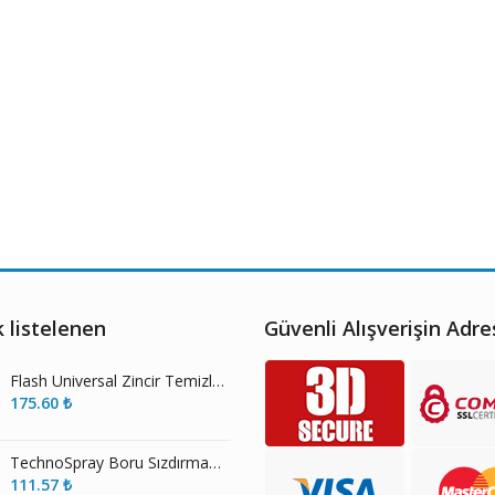
 listelenen
Güvenli Alışverişin Adre
Flash Universal Zincir Temizleme Spreyi
175.60
₺
TechnoSpray Boru Sızdırmazlık Contası
111.57
₺