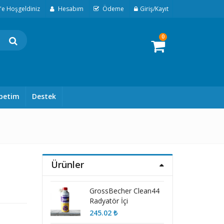
t'e Hoşgeldiniz
Hesabım
Ödeme
Giriş/Kayıt
0
petim
Destek
Ürünler
GrossBecher Clean44
Radyatör İçi
Temizleme
245.02
₺