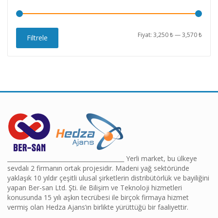
En
En
Fiyat:
3,250 ₺
—
3,570 ₺
Filtrele
düşü
yüks
fiyat
fiyat
________________________________________ Yerli market, bu ülkeye
sevdalı 2 firmanın ortak projesidir. Madeni yağ sektöründe
yaklaşık 10 yıldır çeşitli ulusal şirketlerin distribütörlük ve bayiliğini
yapan Ber-san Ltd. Şti. ile Bilişim ve Teknoloji hizmetleri
konusunda 15 yılı aşkın tecrübesi ile birçok firmaya hizmet
vermiş olan Hedza Ajans’ın birlikte yürüttüğü bir faaliyettir.