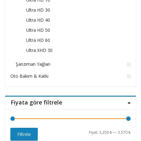
Ultra HD 30
Ultra HD 40
Ultra HD 50
Ultra HD 60
Ultra XHD 30
Şanzıman Yağları
Oto Bakım & Katkı
Fiyata göre filtrele
En
En
Fiyat:
3,250 ₺
—
3,570 ₺
Filtrele