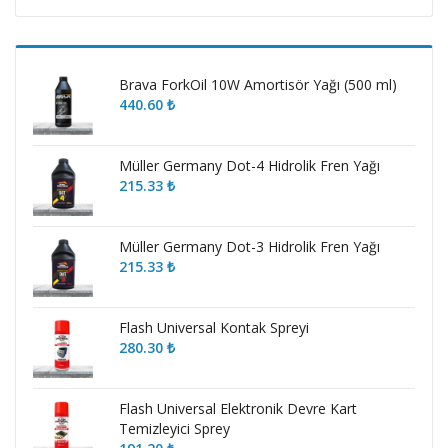
düşü
yüks
fiyat
fiyat
Brava ForkOil 10W Amortisör Yağı (500 ml)
440.60
₺
Müller Germany Dot-4 Hidrolik Fren Yağı
215.33
₺
Müller Germany Dot-3 Hidrolik Fren Yağı
215.33
₺
Flash Universal Kontak Spreyi
280.30
₺
Flash Universal Elektronik Devre Kart
Temizleyici Sprey