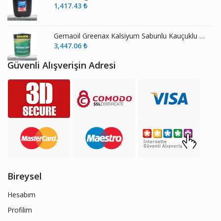
1,417.43
₺
Gemaoil Greenax Kalsiyum Sabunlu Kauçuklu Gres
3,447.06
₺
Güvenli Alışverişin Adresi
Bireysel
Hesabım
Profilim