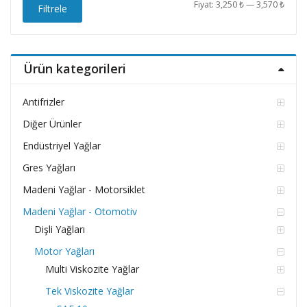
En
En
Fiyat:
3,250 ₺
—
3,570 ₺
Filtrele
düşü
yüks
fiyat
fiyat
Ürün kategorileri
Antifrizler
Diğer Ürünler
Endüstriyel Yağlar
Gres Yağları
Madeni Yağlar - Motorsiklet
Madeni Yağlar - Otomotiv
Dişli Yağları
Motor Yağları
Multi Viskozite Yağlar
Tek Viskozite Yağlar