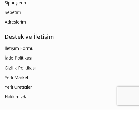
Siparişlerim
Sepet
im
Adreslerim
Destek ve İletişim
İletişim Formu
İade Politikası
Gizlilik Politikası
Yerli Market
Yerli Üreticiler
Hakkımızda
© 2019 yerlimarket.net /
Hedza Ajans