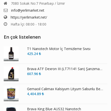
7080 Sokak No:7 Pınarbaşı / İzmir
info@yerlimarket.net
https://yerlimarket.net/
Hafta İçi: 08:00 - 18:00
En çok listelenen
T1 Nanotech Motor İç Temizleme Sıvısı
425.24
₺
Brava ATF Dexron III (LT71141 Sarı) Şanzıman Yağı
607.96
₺
Gemaoil Calimax Kalsiyum Lityum Sabunlu Beyaz Gres
4,404.89
₺
Brava King Blue AUS32 Nanotech