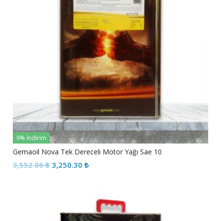
9% İndirim
Gemaoil Nova Tek Dereceli Motor Yağı Sae 10
Orijinal
Şu
3,552.86
₺
3,250.30
₺
fiyat:
andaki
3,552.86 ₺.
fiyat:
3,250.30 ₺.