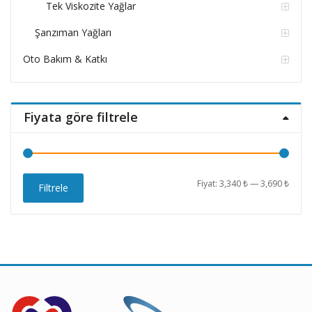
Tek Viskozite Yağlar
Şanzıman Yağları
Oto Bakım & Katkı
Fiyata göre filtrele
En
En
Fiyat:
3,340 ₺
—
3,690 ₺
Filtrele
düşü
yüks
fiyat
fiyat