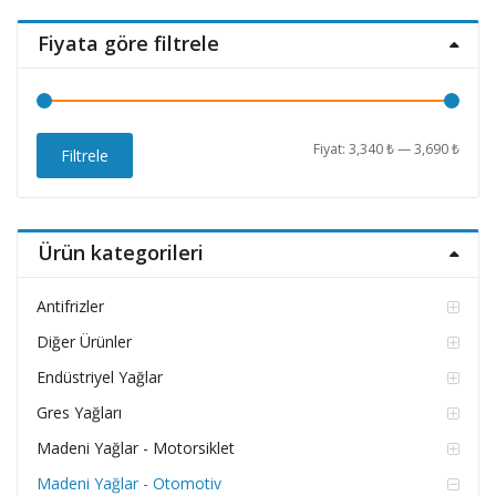
Fiyata göre filtrele
En
En
Fiyat:
3,340 ₺
—
3,690 ₺
Filtrele
düşü
yüks
fiyat
fiyat
Ürün kategorileri
Antifrizler
Diğer Ürünler
Endüstriyel Yağlar
Gres Yağları
Madeni Yağlar - Motorsiklet
Madeni Yağlar - Otomotiv