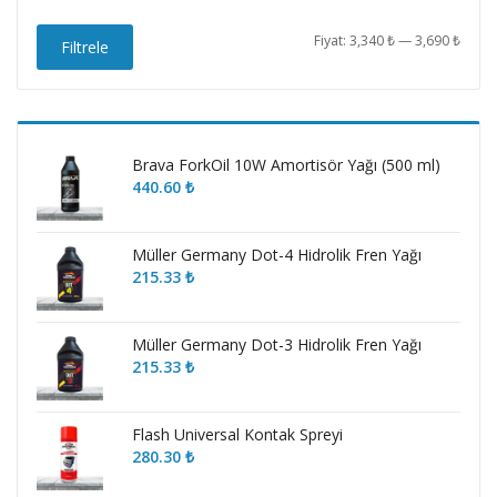
En
En
Fiyat:
3,340 ₺
—
3,690 ₺
Filtrele
düşü
yüks
fiyat
fiyat
Brava ForkOil 10W Amortisör Yağı (500 ml)
440.60
₺
Müller Germany Dot-4 Hidrolik Fren Yağı
215.33
₺
Müller Germany Dot-3 Hidrolik Fren Yağı
215.33
₺
Flash Universal Kontak Spreyi
280.30
₺