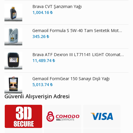
Brava CVT Şanzıman Yağı
1,004.16
₺
Gemaoil Formula S 5W-40 Tam Sentetik Motor Yağı
345.26
₺
Brava ATF Dexron III LT71141 LIGHT Otomatik Şanzıman Yağı
11,489.74
₺
Gemaoil FormGear 150 Sanayi Dişli Yağı
5,013.74
₺
Güvenli Alışverişin Adresi