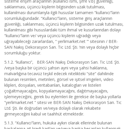
sisteme erişim araçlarının (kullanıcı ismi, şifre v.b) güvenliği,
saklanması, üçüncü kişilerin bilgisinden uzak tutulması,
kullanılması durumlarıyla ilgili hususlar tamamen “kullanıcı”ların
sorumluluğundadır. “Kullanıcı”ların, sisteme giriş araçlarının
güvenliği, saklanması, üçüncü kişilerin bilgisinden uzak tutulması,
kullanılması gibi hususlardaki tüm ihmal ve kusurlarından dolayı
“kullanıcı”ların ve/ veya üçüncü kişilerin uğradığı veya
uğrayabileceği zararlardan, “ yerlimarket.net ”‘ sitesinin / BER-
SAN Nakış Dekorasyon San. Tic Ltd. Şti. ‘nin veya dolaylı hiçbir
sorumluluğu yoktur.
5.1.2. “kullanıcı”, BER-SAN Nakış Dekorasyon San. Tic Ltd. Şti.
/veya başka bir üçüncü şahsın ayni veya şahsi haklarına,
malvarlığına tecavüz teşkil edecek nitelikteki “site” dahilinde
bulunan resimleri, metinleri, görsel ve işitsel imgeleri, video
klipleri, dosyaları, veritabanları, katalogları ve listeleri
çoğaltmayacağını, kopyalamayacağını, dağıtmayacağını,
işlemeyeceğini, gerek bu eylemleri ile gerekse de başka yollarla
“yerlimarket.net ” sitesi ve BER-SAN Nakış Dekorasyon San. Tic
Ltd. Şti. ile doğrudan ve/veya dolaylı olarak rekabete
girmeyeceğini kabul ve taahhüt etmektedir.
5.1.3. “Kullanıcı”ların, hukuka aykırı olarak ellerinde bulunan
başkalarına ait kredi kartları ve/veya banka hesapları kullanmak