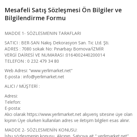
Mesafeli Satış Sözleşmesi Ön Bilgiler ve
Bilgilendirme Formu
MADDE 1- SÖZLESMENIN TARAFLARI
SATICI : BER-SAN Nakış Dekorasyon San. Tic Ltd. Şti.
ADRES : 7080 sokak No: Pınarbaşı Bornova/İZMİR
VERGİ DAİRESİ VE NUMARASI :0164002440200014
TELEFON : 0 232 479 34 80
Web Adresi: “www.yerlimarket.net”
E-posta : info@yerlimarket.net
ALICI / MÜŞTERİ :
Adresi:
Telefon:
E-posta:
Alıcı olarak https://www.yerlimarket.net alışveriş sitesine üye olan
kişinin Üye olurken kullanılan adres ve iletişim bilgileri esas alınır.
MADDE 2- SÖZLESMENİN KONUSU:
İşbu sözleşmenin konusu, Alıcının, Satıcıya ait “ yerlimarket.net”