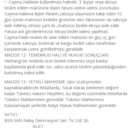
• -Cayma Hakkının kullanılması halinde, 3. kişiye veya Alıcıya
teslim edilen mal/ürüne ilişkin fatura aslının iadesi zorunludur.
Cayma hakkına ilişkin ihbarın,satıcıya ulaşmasını takip eden 10
gün içinde mal/ürün bedelini gösteren Alıcı faturasının da satıcıya
iade edilmiş olması şartı ile ,mal/ürün bedeli Alıcıya iade edilir .
Fatura aslı gönderilmezse Alıcıya bedel iadesi yapılmaz.
Cayma hakkı nedeni ile iade edilen mal/ürün en geç üç gün
içersinde satıcıya ,teslimat ve kargo bedeli satıcı tarafından
karşılanmak üzere gönderilmesi gereklidir.
MADDE 12- TEMERRÜD HALİ VE HUKUKİ SONUÇLARI:
Herhangi bir nedenle ürün bedeli ödenmez veya banka
kayıtlarında iptal edilir ise, satıcı ürünün teslimi yükümlülüğünden
kurtulmuş kabul edilir.
MADDE 13- YETKİLİ MAHKEME: İşbu sözleşmeden
kaynaklanabilecek ihtilaflarda, Yasal olarak belirlenen değere
kadar Tüketici Hakem Heyetleri, bu değerin üzerindeki ihtilaflarda
Tüketici Mahkemeleri görevlidir. Tüketici Mahkemesi
bulunamayan yerlerde Asliye Hukuk Mahkemeleri görevlidir.
SATICI :
BER-SAN Nakış Dekorasyon San. Tic Ltd. Şti.
ALICI: