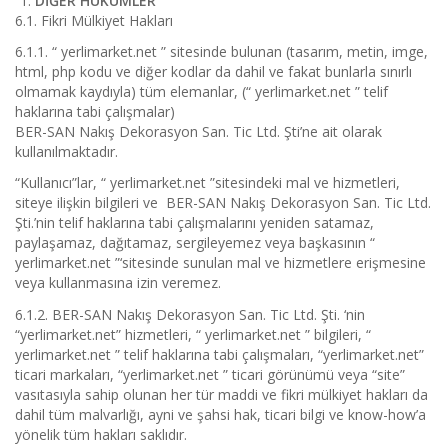
DİĞER HÜKÜMLER
6.1. Fikri Mülkiyet Hakları
6.1.1. “ yerlimarket.net ” sitesinde bulunan (tasarım, metin, imge,
html, php kodu ve diğer kodlar da dahil ve fakat bunlarla sınırlı
olmamak kaydıyla) tüm elemanlar, (“ yerlimarket.net ” telif
haklarına tabi çalışmalar)
BER-SAN Nakış Dekorasyon San. Tic Ltd. Şti’ne ait olarak
kullanılmaktadır.
“Kullanıcı”lar, “ yerlimarket.net ”sitesindeki mal ve hizmetleri,
siteye ilişkin bilgileri ve BER-SAN Nakış Dekorasyon San. Tic Ltd.
Şti.’nin telif haklarına tabi çalışmalarını yeniden satamaz,
paylaşamaz, dağıtamaz, sergileyemez veya başkasının “
yerlimarket.net ”‘sitesinde sunulan mal ve hizmetlere erişmesine
veya kullanmasına izin veremez.
6.1.2. BER-SAN Nakış Dekorasyon San. Tic Ltd. Şti. ‘nin
“yerlimarket.net” hizmetleri, “ yerlimarket.net ” bilgileri, “
yerlimarket.net ” telif haklarına tabi çalışmaları, “yerlimarket.net”
ticari markaları, “yerlimarket.net ” ticari görünümü veya “site”
vasıtasıyla sahip olunan her tür maddi ve fikri mülkiyet hakları da
dahil tüm malvarlığı, ayni ve şahsi hak, ticari bilgi ve know-how’a
yönelik tüm hakları saklıdır.