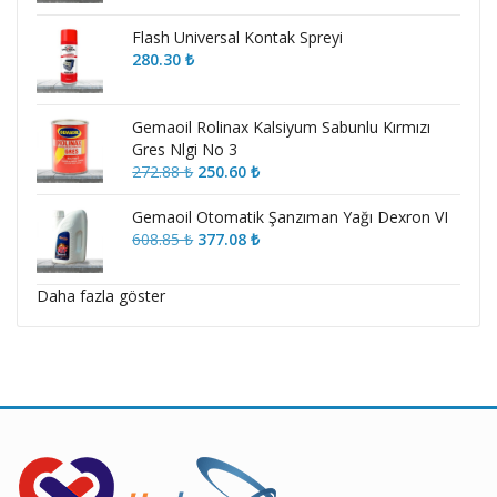
Flash Universal Kontak Spreyi
280.30
₺
Gemaoil Rolinax Kalsiyum Sabunlu Kırmızı
Gres Nlgi No 3
Orijinal
Şu
272.88
₺
250.60
₺
fiyat:
andaki
272.88 ₺.
fiyat:
Gemaoil Otomatik Şanzıman Yağı Dexron VI
250.60 ₺.
Orijinal
Şu
608.85
₺
377.08
₺
fiyat:
andaki
608.85 ₺.
fiyat:
Daha fazla göster
377.08 ₺.