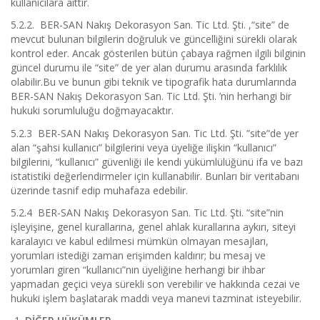
kullanıcılara aittir.
5.2.2. BER-SAN Nakış Dekorasyon San. Tic Ltd. Şti. ,“site” de
mevcut bulunan bilgilerin doğruluk ve güncelliğini sürekli olarak
kontrol eder. Ancak gösterilen bütün çabaya rağmen ilgili bilginin
güncel durumu ile “site” de yer alan durumu arasında farklılık
olabilir.Bu ve bunun gibi teknik ve tipografik hata durumlarında
BER-SAN Nakış Dekorasyon San. Tic Ltd. Şti. ’nin herhangi bir
hukuki sorumluluğu doğmayacaktır.
5.2.3 BER-SAN Nakış Dekorasyon San. Tic Ltd. Şti. ”site”de yer
alan “şahsi kullanıcı” bilgilerini veya üyeliğe ilişkin “kullanıcı”
bilgilerini, “kullanıcı” güvenliği ile kendi yükümlülüğünü ifa ve bazı
istatistiki değerlendirmeler için kullanabilir. Bunları bir veritabanı
üzerinde tasnif edip muhafaza edebilir.
5.2.4 BER-SAN Nakış Dekorasyon San. Tic Ltd. Şti. “site”nin
işleyişine, genel kurallarına, genel ahlak kurallarına aykırı, siteyi
karalayıcı ve kabul edilmesi mümkün olmayan mesajları,
yorumları istediği zaman erişimden kaldırır; bu mesaj ve
yorumları giren “kullanıcı”nın üyeliğine herhangi bir ihbar
yapmadan geçici veya sürekli son verebilir ve hakkında cezai ve
hukuki işlem başlatarak maddi veya manevi tazminat isteyebilir.