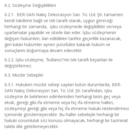
6.2. Sözleşme Değişiklikleri
6.2.1. BER-SAN Nakış Dekorasyon San. Tic Ltd. Şti. tamamen
kendi takdirine bağlı ve tek taraflı olarak, uygun göreceği
herhangi bir zamanda, işbu sözleşmede değişiklikler ve/veya
uyarlamalar yapabilir ve sitede ilan eder. İşbu sözleşmenin
değişen hükümleri, ilan edildikleri tarihte geçerlilik kazanacak,
geri kalan hükümler aynen yürürlükte kalarak hüküm ve
sonuçlarını doğurmaya devam edecektir.
6.2.2. İşbu sözleşme, “kullanıcı”nın tek taraflı beyanları ile
değiştirilemez.
6.3. Mücbir Sebepler
6.3.1. Hukuken mücbir sebep sayılan bütün durumlarda, BER-
SAN Nakış Dekorasyon San. Tic Ltd. Şti. tarafından, işbu
sözleşme ile belirlenen edimlerinden herhangi birini geç veya
eksik, gereği gibi ifa etmeme veya hiç ifa etmeme halleri,
sözleşmeyi gereği gibi veya hiç ifa etmeme hukuki nitelendirmesi
içerisinde görülemeyecektir. Bu haller sebebiyle herhangi bir
hukuki sorumluluk söz konusu olmayacak, herhangi bir tazminat
talebi dile getirilemeyecektir.