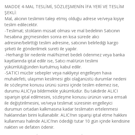
MADDE 4-MAL TESLİMİ, SÖZLEŞMENİN İFA YERİ VE TESLİM
ŞEKLİ:
Mal, alıcının teslimini talep etmiş olduğu adrese ve/veya kişiye
teslim edilecektir.
-Teslimat; stokların müsait olması ve mal bedelinin Satıcının
hesabına geçmesinden sonra en kısa sürede alıcı
adresine/belirttiği teslim adresine, satıcının belirlediği kargo
şirketi ile gönderilmek sureti ile yapılır.
-Herhangi bir nedenle mal/hizmet bedeli ödenmez veya banka
kayıtlarında iptal edilir ise, Satıcı mal/ürün teslimi
yükümlülüğünden kurtulmuş kabul edilir.
-SATICI mücbir sebepler veya nakliyeyi engelleyen hava
muhalefeti, ulaşımın kesilmesi gibi olağanüstü durumlar nedeni
ile sözleşme konusu ürünü süresi içinde teslim edemez ise,
durumu ALICI’ya bildirmekle yükümlüdür. Bu takdirde ALICI
siparişin iptal edilmesini, sözleşme konusu ürünün varsa emsali
ile değiştirilmesini, ve/veya teslimat süresinin engelleyici
durumun ortadan kalkmasına kadar teslimatın ertelenmesi
haklarından birini kullanabilir. ALICI’nın siparişi iptal etme hakkını
kullanması halinde ALICI’nın ödediği tutar 10 gün içinde kendisine
nakten ve defaten ödenir.