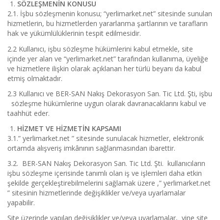
SÖZLEŞMENİN KONUSU
2.1. İşbu sözleşmenin konusu; “yerlimarket.net” sitesinde sunulan
hizmetlerin, bu hizmetlerden yararlanma şartlarının ve tarafların
hak ve yükümlülüklerinin tespit edilmesidir.
2.2 Kullanıcı, işbu sözleşme hükümlerini kabul etmekle, site
içinde yer alan ve “yerlimarket.net” tarafından kullanıma, üyeliğe
ve hizmetlere ilişkin olarak açıklanan her türlü beyanı da kabul
etmiş olmaktadır.
2.3 Kullanıcı ve BER-SAN Nakış Dekorasyon San. Tic Ltd. Şti, işbu
sözleşme hükümlerine uygun olarak davranacaklarını kabul ve
taahhüt eder.
HİZMET VE HİZMETİN KAPSAMI
3.1.” yerlimarket.net ” sitesinde sunulacak hizmetler, elektronik
ortamda alışveriş imkânının sağlanmasından ibarettir.
3.2. BER-SAN Nakış Dekorasyon San. Tic Ltd. Şti. kullanıcıların
işbu sözleşme içerisinde tanımlı olan iş ve işlemleri daha etkin
şekilde gerçekleştirebilmelerini sağlamak üzere ,” yerlimarket.net
” sitesinin hizmetlerinde değişiklikler ve/veya uyarlamalar
yapabilir.
Site üzerinde yapılan değişiklikler ve/veya uyarlamalar, yine site