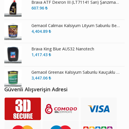
Brava ATF Dexron III (LT71141 Sarı) Şanzıman Yağı
607.96
₺
Gemaoil Calimax Kalsiyum Lityum Sabunlu Beyaz Gres
4,404.89
₺
Brava King Blue AUS32 Nanotech
1,417.43
₺
Gemaoil Greenax Kalsiyum Sabunlu Kauçuklu Gres
3,447.06
₺
Güvenli Alışverişin Adresi