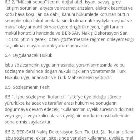
6.3.2. “Mücbir sebep” terimi, doğal afet, isyan, savaş, grev,
iletişim sorunları, altyapı ve internet arızaları, elektrik kesintisi ve
kötü hava koşulları da dahil, kanuni hükümlerle korunan bütün
sebepler olup fakat bunlarla sınırlı olmamak kaydıyla meşhur ve
maruf olaylar dahil olmak üzere öngörülmeyen, ilgili tarafın
makul kontrolü haricinde ve BER-SAN Nakış Dekorasyon San.
Tic Ltd. Şti.’nin gerekli özeni göstermesine rağmen önleyemediği
kaçınılmaz olaylar olarak yorumlanacaktır.
6.4. Uygulanacak Hukuk
İşbu sözleşmenin uygulanmasında, yorumlanmasında ve bu
sözleşme dahilinde doğan hukuki ilişkilerin yönetiminde Türk
Hukuku uygulanacaktır ve Türk Mahkemeleri yetkilidir.
6.5. Sözleşmenin Feshi
6.5.1. İşbu sözleşme “kullanıcı”, “site”ye üye olduğu sürece
yürürlükte kalacak ve taraflar arası hüküm ve sonuçlarını
doğurmaya devam edecek, “kullanıcı”nın üyelik süresinin dolması
veya geçici veya kalıcı olarak üyeliğinin durdurulması hallerinde
sona ermiş sayılacaktır.
6.5.2. BER-SAN Nakış Dekorasyon San. Tic Ltd. Şti. “kullanıcı”ların
işbu sözleşme, ekleri, site içinde yer alan kullanıma, üyeliğe, mal