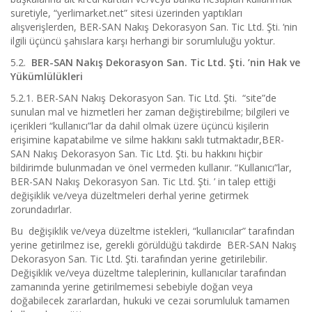
suretiyle, “yerlimarket.net” sitesi üzerinden yaptıkları
alışverişlerden, BER-SAN Nakış Dekorasyon San. Tic Ltd. Şti. ‘nin
ilgili üçüncü şahıslara karşı herhangi bir sorumluluğu yoktur.
5.2.
BER-SAN Nakış Dekorasyon San. Tic Ltd. Şti. ’nin Hak ve
Yükümlülükleri
5.2.1. BER-SAN Nakış Dekorasyon San. Tic Ltd. Şti. “site”de
sunulan mal ve hizmetleri her zaman değiştirebilme; bilgileri ve
içerikleri “kullanıcı”lar da dahil olmak üzere üçüncü kişilerin
erişimine kapatabilme ve silme hakkını saklı tutmaktadır,BER-
SAN Nakış Dekorasyon San. Tic Ltd. Şti. bu hakkını hiçbir
bildirimde bulunmadan ve önel vermeden kullanır. “Kullanıcı”lar,
BER-SAN Nakış Dekorasyon San. Tic Ltd. Şti. ’ in talep ettiği
değişiklik ve/veya düzeltmeleri derhal yerine getirmek
zorundadırlar.
Bu değişiklik ve/veya düzeltme istekleri, “kullanıcılar” tarafından
yerine getirilmez ise, gerekli görüldüğü takdirde BER-SAN Nakış
Dekorasyon San. Tic Ltd. Şti. tarafından yerine getirilebilir.
Değişiklik ve/veya düzeltme taleplerinin, kullanıcılar tarafından
zamanında yerine getirilmemesi sebebiyle doğan veya
doğabilecek zararlardan, hukuki ve cezai sorumluluk tamamen