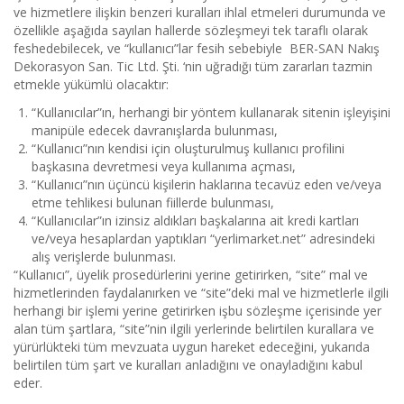
ve hizmetlere ilişkin benzeri kuralları ihlal etmeleri durumunda ve
özellikle aşağıda sayılan hallerde sözleşmeyi tek taraflı olarak
feshedebilecek, ve “kullanıcı”lar fesih sebebiyle BER-SAN Nakış
Dekorasyon San. Tic Ltd. Şti. ‘nin uğradığı tüm zararları tazmin
etmekle yükümlü olacaktır:
“Kullanıcılar”ın, herhangi bir yöntem kullanarak sitenin işleyişini
manipüle edecek davranışlarda bulunması,
“Kullanıcı”nın kendisi için oluşturulmuş kullanıcı profilini
başkasına devretmesi veya kullanıma açması,
“Kullanıcı”nın üçüncü kişilerin haklarına tecavüz eden ve/veya
etme tehlikesi bulunan fiillerde bulunması,
“Kullanıcılar”ın izinsiz aldıkları başkalarına ait kredi kartları
ve/veya hesaplardan yaptıkları “yerlimarket.net” adresindeki
alış verişlerde bulunması.
“Kullanıcı”, üyelik prosedürlerini yerine getirirken, “site” mal ve
hizmetlerinden faydalanırken ve “site”deki mal ve hizmetlerle ilgili
herhangi bir işlemi yerine getirirken işbu sözleşme içerisinde yer
alan tüm şartlara, “site”nin ilgili yerlerinde belirtilen kurallara ve
yürürlükteki tüm mevzuata uygun hareket edeceğini, yukarıda
belirtilen tüm şart ve kuralları anladığını ve onayladığını kabul
eder.