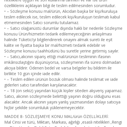
özelliklerini açıklayan bilgi ile teslim edilmesinden sorumludur.
• – Sözleşme konusu mal/ürün, Alıcıdan başka bir kişi/kuruluşa
teslim edilecek ise, teslim edilecek kişi/kuruluşun teslimatı kabul
etmemesinden Satıcı sorumlu tutulamaz.
• – Satıcı olağanüstü durumlar dışında haklı bir nedenle Sözleşme
konusu Ürün/hizmetin tedarik edilemeyeceğinin anlaşılması
halinde Tüketici’yi bilgilendirerek onayını almak sureti ile eşit
kalite ve fiyatta başka bir mal/hizmeti tedarik edebilir ve
Sözleşme konusu taahhüdünü bu suretle yerine getirmiş sayılır.
• – Satıcı,alıcının sipariş ettiği mal/ürünün tesliminin ifasının
imkânsızlaştığını düşünüyorsa, sözleşmenin ifa süresi dolmadan
alıcıya bildirir. Ödenen bedel ve varsa belgeler bu bildirim ile
birlikte 10 gün içinde iade edilir.
• – Teslim edilen ürünün bozuk olması halinde teslimat ve iade
giderleri satıcı tarafından karşılanacaktır.
• – 18 (on sekiz) yaşından küçük kişiler siteden alışveriş yapamaz.
Satıcı, alıcının sözleşmede belirttiği yaşının doğru olduğunu esas
alacaktır. Ancak alıcının yaşını yanlış yazmasından dolayı satıcıya
hiçbir şekilde sorumluluk yüklenemeyecektir.
MADDE 8- SÖZLEŞMEYE KONU MAL/ürün ÖZELLİKLERİ:
Mal Cinsi ve türü, Miktarı, Markası, ağırlığı ,esaslı nitelikleri ,Rengi