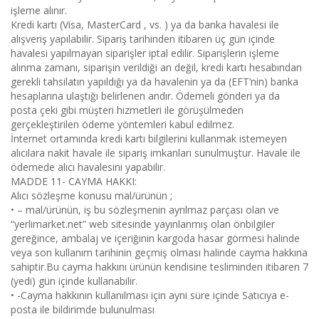
işleme alınır.
Kredi kartı (Visa, MasterCard , vs. ) ya da banka havalesi ile
alışveriş yapılabilir. Sipariş tarihinden itibaren üç gün içinde
havalesi yapılmayan siparişler iptal edilir. Siparişlerin işleme
alınma zamanı, siparişin verildiği an değil, kredi kartı hesabından
gerekli tahsilatın yapıldığı ya da havalenin ya da (EFT’nin) banka
hesaplarına ulaştığı belirlenen andır. Ödemeli gönderi ya da
posta çeki gibi müşteri hizmetleri ile görüşülmeden
gerçekleştirilen ödeme yöntemleri kabul edilmez.
İnternet ortamında kredi kartı bilgilerini kullanmak istemeyen
alıcılara nakit havale ile sipariş imkanları sunulmuştur. Havale ile
ödemede alıcı havalesini yapabilir.
MADDE 11- CAYMA HAKKI:
Alıcı sözleşme konusu mal/ürünün ;
• – mal/ürünün, iş bu sözleşmenin ayrılmaz parçası olan ve
“yerlimarket.net” web sitesinde yayınlanmış olan önbilgiler
gereğince, ambalaj ve içeriğinin kargoda hasar görmesi halinde
veya son kullanım tarihinin geçmiş olması halinde cayma hakkına
sahiptir.Bu cayma hakkını ürünün kendisine tesliminden itibaren 7
(yedi) gün içinde kullanabilir.
• -Cayma hakkının kullanılması için ayni süre içinde Satıcıya e-
posta ile bildirimde bulunulması