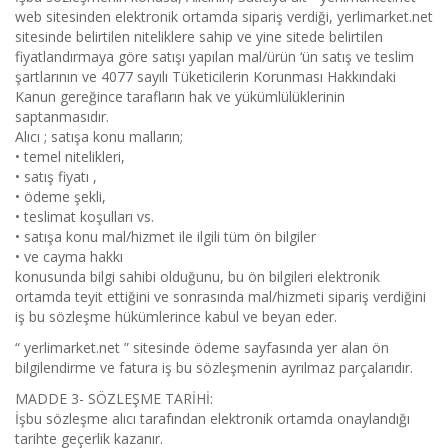
web sitesinden elektronik ortamda sipariş verdiği, yerlimarket.net
sitesinde belirtilen niteliklere sahip ve yine sitede belirtilen
fiyatlandırmaya göre satışı yapılan mal/ürün ‘ün satış ve teslim
şartlarının ve 4077 sayılı Tüketicilerin Korunması Hakkındaki
Kanun gereğince tarafların hak ve yükümlülüklerinin
saptanmasıdır.
Alıcı ; satışa konu malların;
• temel nitelikleri,
• satış fiyatı ,
• ödeme şekli,
• teslimat koşulları vs.
• satışa konu mal/hizmet ile ilgili tüm ön bilgiler
• ve cayma hakkı
konusunda bilgi sahibi olduğunu, bu ön bilgileri elektronik
ortamda teyit ettiğini ve sonrasında mal/hizmeti sipariş verdiğini
iş bu sözleşme hükümlerince kabul ve beyan eder.
“ yerlimarket.net ” sitesinde ödeme sayfasında yer alan ön
bilgilendirme ve fatura iş bu sözleşmenin ayrılmaz parçalarıdır.
MADDE 3- SÖZLEŞME TARİHİ:
İşbu sözleşme alıcı tarafından elektronik ortamda onaylandığı
tarihte geçerlik kazanır.