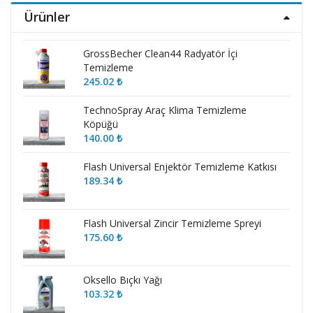
Ürünler
GrossBecher Clean44 Radyatör İçi
Temizleme
245.02
₺
TechnoSpray Araç Klima Temizleme
Köpüğü
140.00
₺
Flash Universal Enjektör Temizleme Katkısı
189.34
₺
Flash Universal Zincir Temizleme Spreyi
175.60
₺
Oksello Bıçkı Yağı
103.32
₺