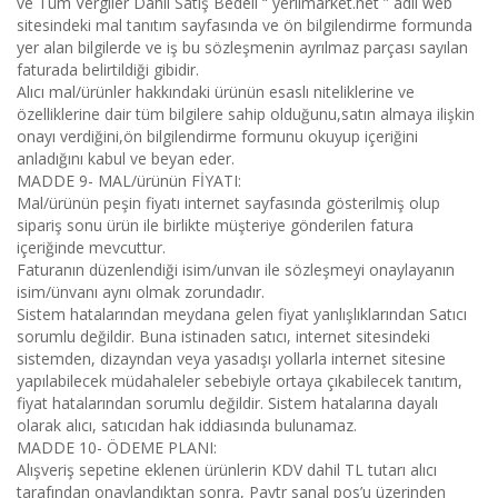
ve Tüm Vergiler Dahil Satış Bedeli “ yerlimarket.net ” adlı web
sitesindeki mal tanıtım sayfasında ve ön bilgilendirme formunda
yer alan bilgilerde ve iş bu sözleşmenin ayrılmaz parçası sayılan
faturada belirtildiği gibidir.
Alıcı mal/ürünler hakkındaki ürünün esaslı niteliklerine ve
özelliklerine dair tüm bilgilere sahip olduğunu,satın almaya ilişkin
onayı verdiğini,ön bilgilendirme formunu okuyup içeriğini
anladığını kabul ve beyan eder.
MADDE 9- MAL/ürünün FİYATI:
Mal/ürünün peşin fiyatı internet sayfasında gösterilmiş olup
sipariş sonu ürün ile birlikte müşteriye gönderilen fatura
içeriğinde mevcuttur.
Faturanın düzenlendiği isim/unvan ile sözleşmeyi onaylayanın
isim/ünvanı aynı olmak zorundadır.
Sistem hatalarından meydana gelen fiyat yanlışlıklarından Satıcı
sorumlu değildir. Buna istinaden satıcı, internet sitesindeki
sistemden, dizayndan veya yasadışı yollarla internet sitesine
yapılabilecek müdahaleler sebebiyle ortaya çıkabilecek tanıtım,
fiyat hatalarından sorumlu değildir. Sistem hatalarına dayalı
olarak alıcı, satıcıdan hak iddiasında bulunamaz.
MADDE 10- ÖDEME PLANI:
Alışveriş sepetine eklenen ürünlerin KDV dahil TL tutarı alıcı
tarafından onaylandıktan sonra, Paytr sanal pos’u üzerinden