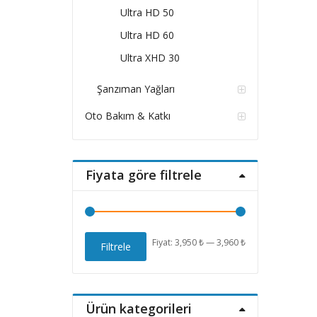
Ultra HD 50
Ultra HD 60
Ultra XHD 30
Şanzıman Yağları
Oto Bakım & Katkı
Fiyata göre filtrele
En
En
Fiyat:
3,950 ₺
—
3,960 ₺
Filtrele
düşük
yüksek
fiyat
fiyat
Ürün kategorileri