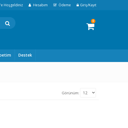
t'e Hoşgeldiniz
Hesabım
Ödeme
Giriş/Kayıt
0
petim
Destek
Görünüm: