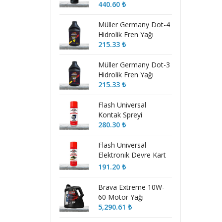
ml)
440.60
₺
Müller Germany Dot-4
Hidrolik Fren Yağı
215.33
₺
Müller Germany Dot-3
Hidrolik Fren Yağı
215.33
₺
Flash Universal
Kontak Spreyi
280.30
₺
Flash Universal
Elektronik Devre Kart
Temizleyici Sprey
191.20
₺
Brava Extreme 10W-
60 Motor Yağı
5,290.61
₺