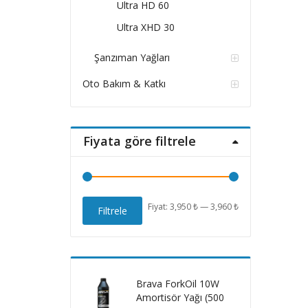
Ultra HD 60
Ultra XHD 30
Şanzıman Yağları
Oto Bakım & Katkı
Fiyata göre filtrele
En
En
Fiyat:
3,950 ₺
—
3,960 ₺
Filtrele
düşük
yüksek
fiyat
fiyat
Brava ForkOil 10W
Amortisör Yağı (500