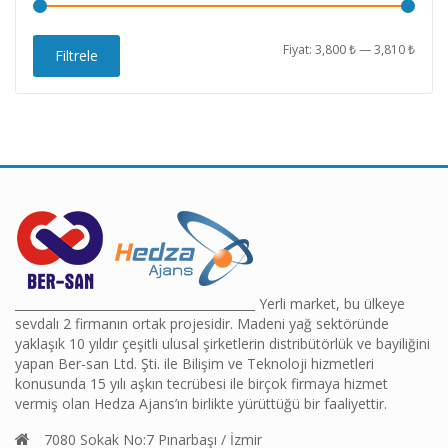
En
En
Fiyat:
3,800 ₺
—
3,810 ₺
Filtrele
düşü
yüks
fiyat
fiyat
________________________________________ Yerli market, bu ülkeye
sevdalı 2 firmanın ortak projesidir. Madeni yağ sektöründe
yaklaşık 10 yıldır çeşitli ulusal şirketlerin distribütörlük ve bayiliğini
yapan Ber-san Ltd. Şti. ile Bilişim ve Teknoloji hizmetleri
konusunda 15 yılı aşkın tecrübesi ile birçok firmaya hizmet
vermiş olan Hedza Ajans’ın birlikte yürüttüğü bir faaliyettir.
7080 Sokak No:7 Pınarbaşı / İzmir