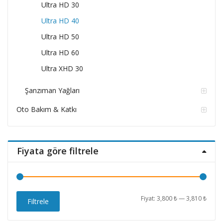
Ultra HD 30
Ultra HD 40
Ultra HD 50
Ultra HD 60
Ultra XHD 30
Şanzıman Yağları
Oto Bakım & Katkı
Fiyata göre filtrele
En
En
Fiyat:
3,800 ₺
—
3,810 ₺
Filtrele
düşü
yüks