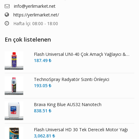
info@yerlimarket.net
https://yerlimarket.net/
Hafta İçi: 08:00 - 18:00
En çok listelenen
Flash Universal UNI-40 Çok Amaçlı Yağlayıcı & Pas Sökücü
187.49
₺
TechnoSpray Radyatör Sızıntı Önleyici
193.05
₺
Brava King Blue AUS32 Nanotech
838.51
₺
Flash Universal HD 30 Tek Dereceli Motor Yağı
3,062.81
₺