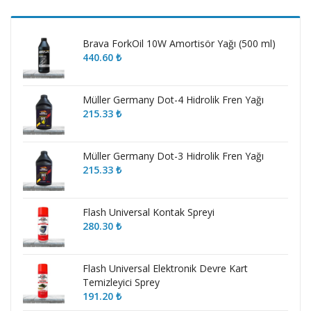
fiyat
fiyat
Brava ForkOil 10W Amortisör Yağı (500 ml)
440.60
₺
Müller Germany Dot-4 Hidrolik Fren Yağı
215.33
₺
Müller Germany Dot-3 Hidrolik Fren Yağı
215.33
₺
Flash Universal Kontak Spreyi
280.30
₺
Flash Universal Elektronik Devre Kart
Temizleyici Sprey
191.20
₺