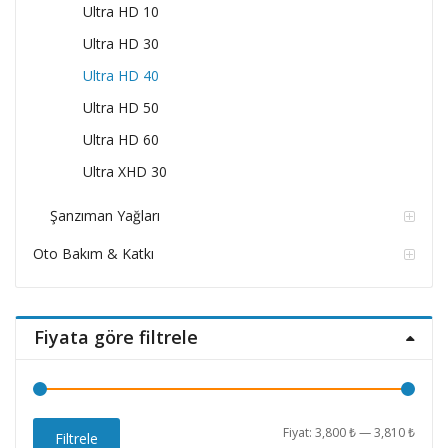
Ultra HD 10
Ultra HD 30
Ultra HD 40
Ultra HD 50
Ultra HD 60
Ultra XHD 30
Şanzıman Yağları
Oto Bakım & Katkı
Fiyata göre filtrele
En
En
Fiyat:
3,800 ₺
—
3,810 ₺
Filtrele