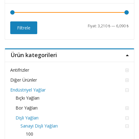
En
En
Fiyat:
3,210 ₺
—
6,090 ₺
Filtrele
düşü
yüks
fiyat
fiyat
Ürün kategorileri
Antifrizler
Diğer Ürünler
Endüstriyel Yağlar
Bıçkı Yağları
Bor Yağları
Dişli Yağları
Sanayi Dişli Yağları
100