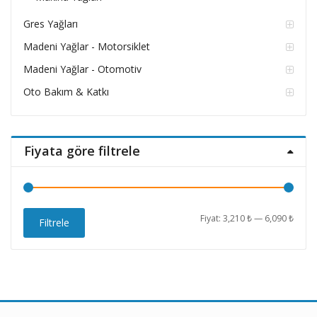
Gres Yağları
Madeni Yağlar - Motorsiklet
Madeni Yağlar - Otomotiv
Oto Bakım & Katkı
Fiyata göre filtrele
En
En
Fiyat:
3,210 ₺
—
6,090 ₺
Filtrele
düşü
yüks
fiyat
fiyat