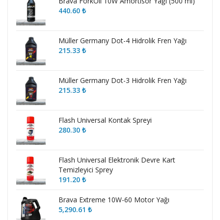
Brava ForkOil 10W Amortisör Yağı (500 ml)
440.60
₺
Müller Germany Dot-4 Hidrolik Fren Yağı
215.33
₺
Müller Germany Dot-3 Hidrolik Fren Yağı
215.33
₺
Flash Universal Kontak Spreyi
280.30
₺
Flash Universal Elektronik Devre Kart
Temizleyici Sprey
191.20
₺
Brava Extreme 10W-60 Motor Yağı
5,290.61
₺