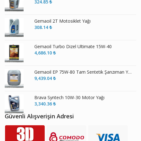
324.85
₺
Gemaoil 2T Motosiklet Yağı
308.14
₺
Gemaoil Turbo Dizel Ultimate 15W-40
4,686.10
₺
Gemaoil EP 75W-80 Tam Sentetik Şanzıman Yağı
9,439.04
₺
Brava Syntech 10W-30 Motor Yağı
3,340.36
₺
Güvenli Alışverişin Adresi