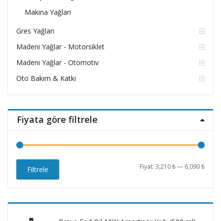
Makina Yağları
Gres Yağları
Madeni Yağlar - Motorsiklet
Madeni Yağlar - Otomotiv
Oto Bakım & Katkı
Fiyata göre filtrele
En
En
Fiyat:
3,210 ₺
—
6,090 ₺
Filtrele
düşü
yüks
fiyat
fiyat