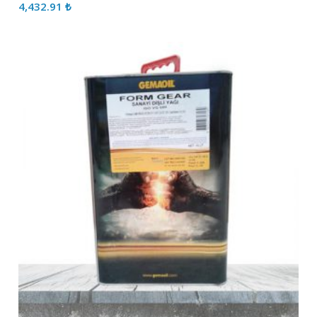
4,432.91
₺