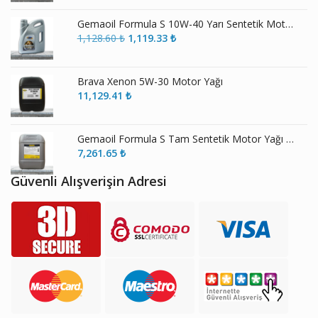
Gemaoil Formula S 10W-40 Yarı Sentetik Motor Yağı
Orijinal
Şu
1,128.60
₺
1,119.33
₺
fiyat:
andaki
1,128.60 ₺.
fiyat:
1,119.33 ₺.
Brava Xenon 5W-30 Motor Yağı
11,129.41
₺
Gemaoil Formula S Tam Sentetik Motor Yağı ECS 5W-30
7,261.65
₺
Güvenli Alışverişin Adresi