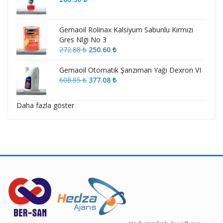
Gemaoil Rolinax Kalsiyum Sabunlu Kırmızı
Gres Nlgi No 3
Orijinal
Şu
272.88
₺
250.60
₺
fiyat:
andaki
272.88 ₺.
fiyat:
Gemaoil Otomatik Şanzıman Yağı Dexron VI
250.60 ₺.
Orijinal
Şu
608.85
₺
377.08
₺
fiyat:
andaki
608.85 ₺.
fiyat:
Daha fazla göster
377.08 ₺.