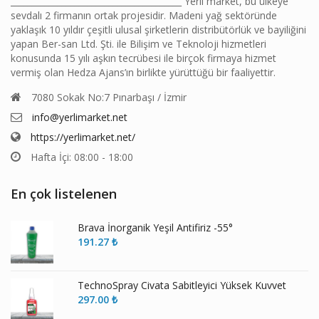
________________________________________ Yerli market, bu ülkeye
sevdalı 2 firmanın ortak projesidir. Madeni yağ sektöründe
yaklaşık 10 yıldır çeşitli ulusal şirketlerin distribütörlük ve bayiliğini
yapan Ber-san Ltd. Şti. ile Bilişim ve Teknoloji hizmetleri
konusunda 15 yılı aşkın tecrübesi ile birçok firmaya hizmet
vermiş olan Hedza Ajans’ın birlikte yürüttüğü bir faaliyettir.
7080 Sokak No:7 Pınarbaşı / İzmir
info@yerlimarket.net
https://yerlimarket.net/
Hafta İçi: 08:00 - 18:00
En çok listelenen
Brava İnorganik Yeşil Antifiriz -55°
191.27
₺
TechnoSpray Civata Sabitleyici Yüksek Kuvvet
297.00
₺