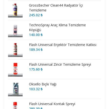
GrossBecher Clean44 Radyatör İçi
Temizleme
245.02
₺
TechnoSpray Araç Klima Temizleme
Köpüğü
140.00
₺
Flash Universal Enjektör Temizleme Katkısı
189.34
₺
Flash Universal Zincir Temizleme Spreyi
175.60
₺
Oksello Bıçkı Yağı
103.32
₺
Flash Universal Kontak Spreyi
280.30
₺