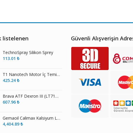
 listelenen
Güvenli Alışverişin Adre
TechnoSpray Silikon Sprey
113.01
₺
T1 Nanotech Motor İç Temizleme Sıvısı
425.24
₺
Brava ATF Dexron III (LT71141 Sarı) Şanzıman Yağı
607.96
₺
Gemaoil Calimax Kalsiyum Lityum Sabunlu Beyaz Gres
4,404.89
₺