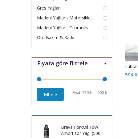
Gres Yağları
Madeni Yağlar - Motorsiklet
Madeni Yağlar - Otomotiv
Oto Bakım & Katkı
Fiyata göre filtrele
Lubran
594.
En
En
Fiyat:
170 ₺
—
600 ₺
Filtrele
düşük
yüksek
fiyat
fiyat
Brava ForkOil 10W
Amortisör Yağı (500