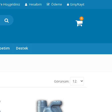
t'e Hoşgeldiniz
Hesabım
Ödeme
Giriş/Kayıt
0
petim
Destek
Görünüm: