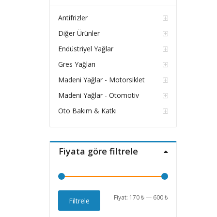
Antifrizler
Diğer Ürünler
Endüstriyel Yağlar
Gres Yağları
Madeni Yağlar - Motorsiklet
Madeni Yağlar - Otomotiv
Oto Bakım & Katkı
Fiyata göre filtrele
En
En
Fiyat:
170 ₺
—
600 ₺
Filtrele
düşük
yüksek