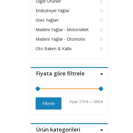
Diğer Ürünler
Endüstriyel Yağlar
Gres Yağları
Madeni Yağlar - Motorsiklet
Madeni Yağlar - Otomotiv
Oto Bakım & Katkı
Fiyata göre filtrele
En
En
Fiyat:
170 ₺
—
600 ₺
Filtrele
düşük
yüksek
fiyat
fiyat
Ürün kategorileri