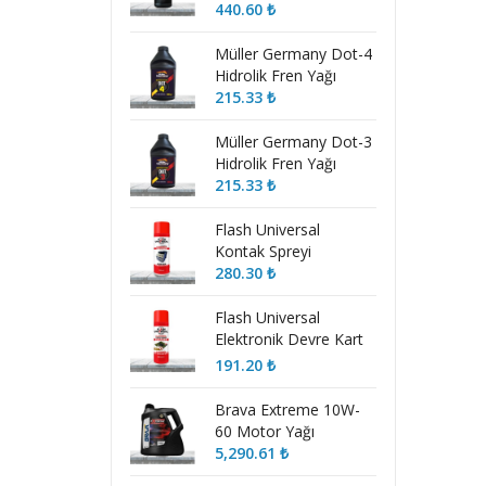
ml)
440.60
₺
Müller Germany Dot-4
Hidrolik Fren Yağı
215.33
₺
Müller Germany Dot-3
Hidrolik Fren Yağı
215.33
₺
Flash Universal
Kontak Spreyi
280.30
₺
Flash Universal
Elektronik Devre Kart
Temizleyici Sprey
191.20
₺
Brava Extreme 10W-
60 Motor Yağı
5,290.61
₺