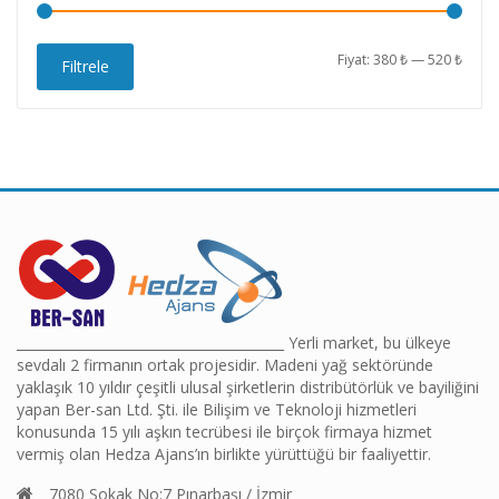
En
En
Fiyat:
380 ₺
—
520 ₺
Filtrele
düşü
yüks
fiyat
fiyat
________________________________________ Yerli market, bu ülkeye
sevdalı 2 firmanın ortak projesidir. Madeni yağ sektöründe
yaklaşık 10 yıldır çeşitli ulusal şirketlerin distribütörlük ve bayiliğini
yapan Ber-san Ltd. Şti. ile Bilişim ve Teknoloji hizmetleri
konusunda 15 yılı aşkın tecrübesi ile birçok firmaya hizmet
vermiş olan Hedza Ajans’ın birlikte yürüttüğü bir faaliyettir.
7080 Sokak No:7 Pınarbaşı / İzmir