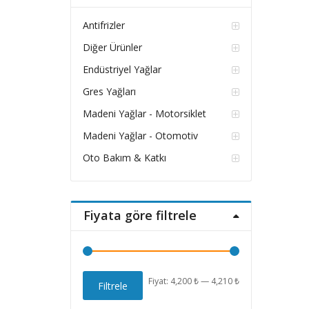
Antifrizler
Diğer Ürünler
Endüstriyel Yağlar
Gres Yağları
Madeni Yağlar - Motorsiklet
Madeni Yağlar - Otomotiv
Oto Bakım & Katkı
Fiyata göre filtrele
En
En
Fiyat:
4,200 ₺
—
4,210 ₺
Filtrele
düşük
yüksek