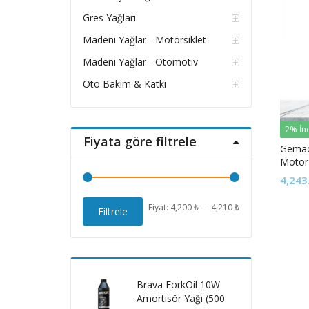
Gres Yağları
Madeni Yağlar - Motorsiklet
Madeni Yağlar - Otomotiv
Oto Bakım & Katkı
2% İn
Fiyata göre filtrele
Gemaoi
Motor
4,243
En
En
Fiyat:
4,200 ₺
—
4,210 ₺
Filtrele
düşük
yüksek
fiyat
fiyat
Brava ForkOil 10W
Amortisör Yağı (500