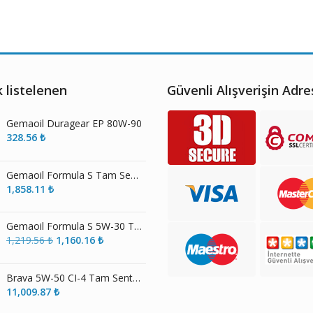
 listelenen
Güvenli Alışverişin Adre
Gemaoil Duragear EP 80W-90
328.56
₺
Gemaoil Formula S Tam Sentetik Motor Yağı ECS 5W-30
1,858.11
₺
Gemaoil Formula S 5W-30 Tam Sentetik Motor Yağı
Orijinal
Şu
1,219.56
₺
1,160.16
₺
fiyat:
andaki
1,219.56 ₺.
fiyat:
Brava 5W-50 CI-4 Tam Sentetik Motor Yağı
1,160.16 ₺.
11,009.87
₺