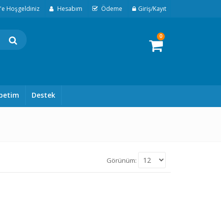
t'e Hoşgeldiniz
Hesabım
Ödeme
Giriş/Kayıt
0
petim
Destek
Görünüm: