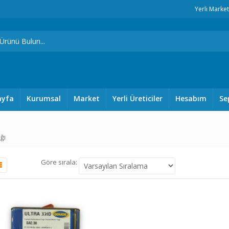
Yerli Marke
ayfa
Kurumsal
Market
Yerli Üreticiler
Hesabım
Se
ğı
Göre sırala: