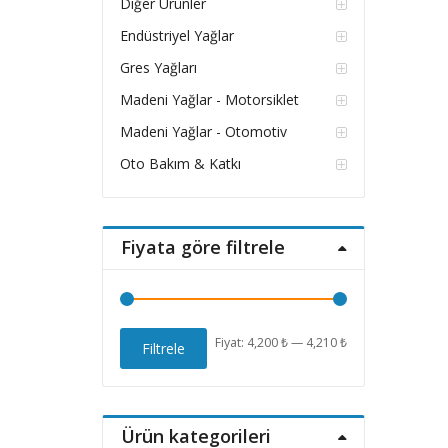
Diğer Ürünler
Endüstriyel Yağlar
Gres Yağları
Madeni Yağlar - Motorsiklet
Madeni Yağlar - Otomotiv
Oto Bakım & Katkı
Fiyata göre filtrele
En
En
Fiyat:
4,200 ₺
—
4,210 ₺
Filtrele
düşük
yüksek
fiyat
fiyat
Ürün kategorileri