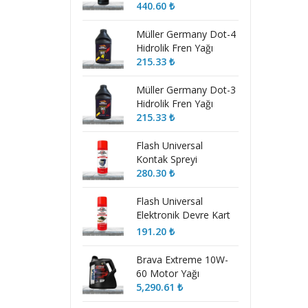
ml)
440.60
₺
Müller Germany Dot-4
Hidrolik Fren Yağı
215.33
₺
Müller Germany Dot-3
Hidrolik Fren Yağı
215.33
₺
Flash Universal
Kontak Spreyi
280.30
₺
Flash Universal
Elektronik Devre Kart
Temizleyici Sprey
191.20
₺
Brava Extreme 10W-
60 Motor Yağı
5,290.61
₺