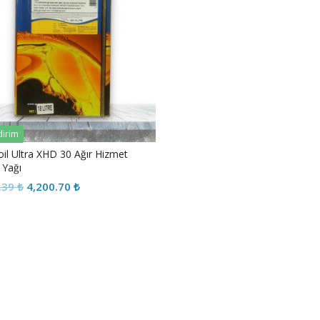
dirim
l Ultra XHD 30 Ağır Hizmet
 Yağı
Orijinal
Şu
.39
₺
4,200.70
₺
fiyat:
andaki
4,243.39 ₺.
fiyat:
4,200.70 ₺.