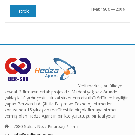
En
En
Fiyat:
190 ₺
—
200 ₺
Filtrele
düşü
yüks
fiyat
fiyat
________________________________________ Yerli market, bu ülkeye
sevdalı 2 firmanın ortak projesidir. Madeni yağ sektöründe
yaklaşık 10 yıldır çeşitli ulusal şirketlerin distribütörlük ve bayiliğini
yapan Ber-san Ltd. Şti. ile Bilişim ve Teknoloji hizmetleri
konusunda 15 yılı aşkın tecrübesi ile birçok firmaya hizmet
vermiş olan Hedza Ajans’ın birlikte yürüttüğü bir faaliyettir.
7080 Sokak No:7 Pınarbaşı / İzmir
info@yerlimarket.net