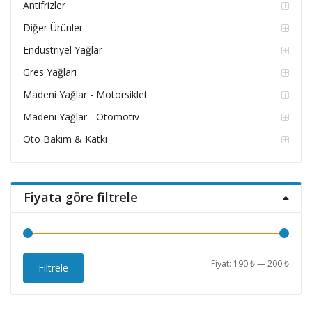
Antifrizler
Diğer Ürünler
Endüstriyel Yağlar
Gres Yağları
Madeni Yağlar - Motorsiklet
Madeni Yağlar - Otomotiv
Oto Bakım & Katkı
Fiyata göre filtrele
En
En
Fiyat:
190 ₺
—
200 ₺
Filtrele
düşü
yüks
fiyat
fiyat