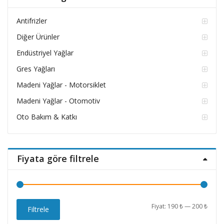
Antifrizler
Diğer Ürünler
Endüstriyel Yağlar
Gres Yağları
Madeni Yağlar - Motorsiklet
Madeni Yağlar - Otomotiv
Oto Bakım & Katkı
Fiyata göre filtrele
En
En
Fiyat:
190 ₺
—
200 ₺
Filtrele
düşü
yüks