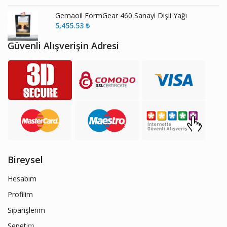
Gemaoil FormGear 460 Sanayi Dişli Yağı
5,455.53
₺
Güvenli Alışverişin Adresi
Bireysel
Hesabım
Profilim
Siparişlerim
Sepet
im