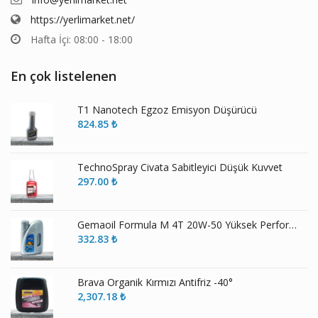
https://yerlimarket.net/
Hafta İçi: 08:00 - 18:00
En çok listelenen
T1 Nanotech Egzoz Emisyon Düşürücü
824.85
₺
TechnoSpray Civata Sabitleyici Düşük Kuvvet
297.00
₺
Gemaoil Formula M 4T 20W-50 Yüksek Performans Motosiklet Yağı
332.83
₺
Brava Organik Kırmızı Antifriz -40°
2,307.18
₺