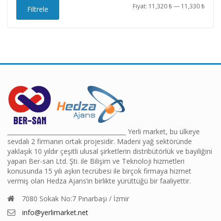
En
En
Fiyat:
11,320 ₺
—
11,330 ₺
Filtrele
düşü
yüks
fiyat
fiyat
________________________________________ Yerli market, bu ülkeye
sevdalı 2 firmanın ortak projesidir. Madeni yağ sektöründe
yaklaşık 10 yıldır çeşitli ulusal şirketlerin distribütörlük ve bayiliğini
yapan Ber-san Ltd. Şti. ile Bilişim ve Teknoloji hizmetleri
konusunda 15 yılı aşkın tecrübesi ile birçok firmaya hizmet
vermiş olan Hedza Ajans’ın birlikte yürüttüğü bir faaliyettir.
7080 Sokak No:7 Pınarbaşı / İzmir
info@yerlimarket.net