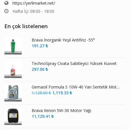
https://yerlimarket.net/
Hafta İçi: 08:00 - 18:00
En çok listelenen
Brava İnorganik Yeşil Antifiriz -55°
191.27
₺
TechnoSpray Civata Sabitleyici Yüksek Kuvvet
297.00
₺
Gemaoil Formula S 10W-40 Yarı Sentetik Motor Yağı
Orijinal
Şu
1,128.60
₺
1,119.33
₺
fiyat:
andaki
1,128.60 ₺.
fiyat:
1,119.33 ₺.
Brava Xenon 5W-30 Motor Yağı
11,129.41
₺