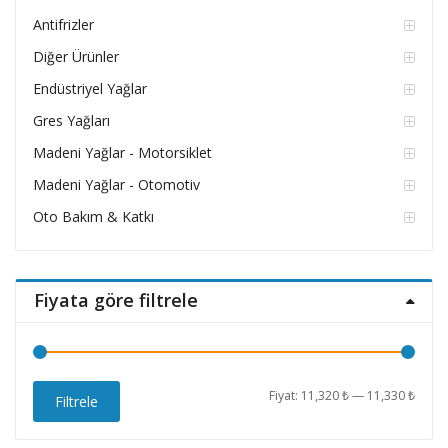
Antifrizler
Diğer Ürünler
Endüstriyel Yağlar
Gres Yağları
Madeni Yağlar - Motorsiklet
Madeni Yağlar - Otomotiv
Oto Bakım & Katkı
Fiyata göre filtrele
En
En
Fiyat:
11,320 ₺
—
11,330 ₺
Filtrele
düşü
yüks