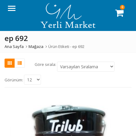
0
Menü
ep 692
Ana Sayfa
Mağaza
Ürün Etiketi -
ep 692
Göre sırala:
Görünüm: