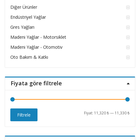
Diğer Ürünler
Endüstriyel Yağlar
Gres Yağları
Madeni Yağlar - Motorsiklet
Madeni Yağlar - Otomotiv
Oto Bakım & Katkı
Fiyata göre filtrele
En
En
Fiyat:
11,320 ₺
—
11,330 ₺
Filtrele
düşü
yüks
fiyat
fiyat