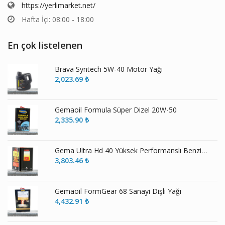
https://yerlimarket.net/
Hafta İçi: 08:00 - 18:00
En çok listelenen
Brava Syntech 5W-40 Motor Yağı
2,023.69
₺
Gemaoil Formula Süper Dizel 20W-50
2,335.90
₺
Gema Ultra Hd 40 Yüksek Performanslı Benzinli ve Dizel Motor Yağı
3,803.46
₺
Gemaoil FormGear 68 Sanayi Dişli Yağı
4,432.91
₺