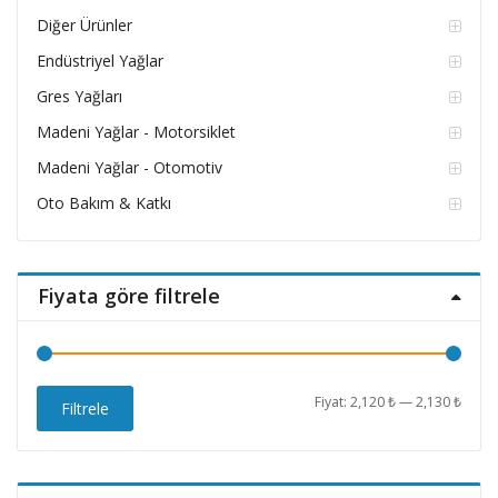
Diğer Ürünler
Endüstriyel Yağlar
Gres Yağları
Madeni Yağlar - Motorsiklet
Madeni Yağlar - Otomotiv
Oto Bakım & Katkı
Fiyata göre filtrele
En
En
Fiyat:
2,120 ₺
—
2,130 ₺
Filtrele
düşü
yüks
fiyat
fiyat