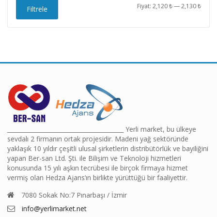
En
En
Fiyat:
2,120 ₺
—
2,130 ₺
Filtrele
düşü
yüks
fiyat
fiyat
________________________________________ Yerli market, bu ülkeye
sevdalı 2 firmanın ortak projesidir. Madeni yağ sektöründe
yaklaşık 10 yıldır çeşitli ulusal şirketlerin distribütörlük ve bayiliğini
yapan Ber-san Ltd. Şti. ile Bilişim ve Teknoloji hizmetleri
konusunda 15 yılı aşkın tecrübesi ile birçok firmaya hizmet
vermiş olan Hedza Ajans’ın birlikte yürüttüğü bir faaliyettir.
7080 Sokak No:7 Pınarbaşı / İzmir
info@yerlimarket.net