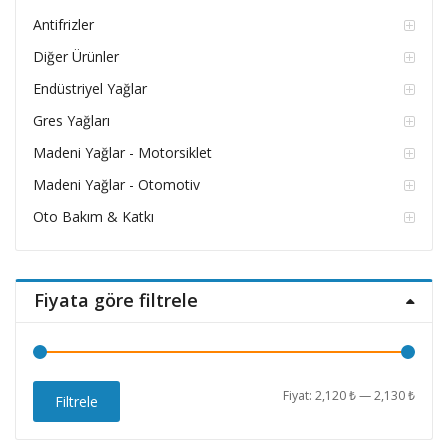
Antifrizler
Diğer Ürünler
Endüstriyel Yağlar
Gres Yağları
Madeni Yağlar - Motorsiklet
Madeni Yağlar - Otomotiv
Oto Bakım & Katkı
Fiyata göre filtrele
En
En
Fiyat:
2,120 ₺
—
2,130 ₺
Filtrele
düşü
yüks