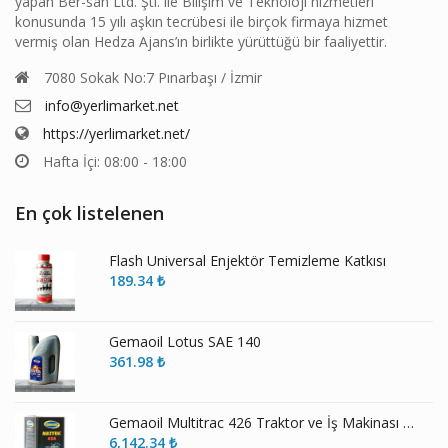
yapan Ber-san Ltd. Şti. ile Bilişim ve Teknoloji hizmetleri
konusunda 15 yılı aşkın tecrübesi ile birçok firmaya hizmet
vermiş olan Hedza Ajans’ın birlikte yürüttüğü bir faaliyettir.
7080 Sokak No:7 Pınarbaşı / İzmir
info@yerlimarket.net
https://yerlimarket.net/
Hafta İçi: 08:00 - 18:00
En çok listelenen
Flash Universal Enjektör Temizleme Katkısı
189.34
₺
Gemaoil Lotus SAE 140
361.98
₺
Gemaoil Multitrac 426 Traktor ve İş Makinası Şanzıman Yağı
6,142.34
₺