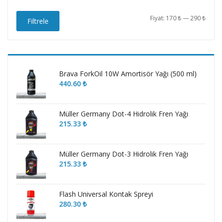
En
En
Fiyat:
170 ₺
—
290 ₺
Filtrele
düşü
yüks
fiyat
fiyat
Brava ForkOil 10W Amortisör Yağı (500 ml)
440.60
₺
Müller Germany Dot-4 Hidrolik Fren Yağı
215.33
₺
Müller Germany Dot-3 Hidrolik Fren Yağı
215.33
₺
Flash Universal Kontak Spreyi
280.30
₺