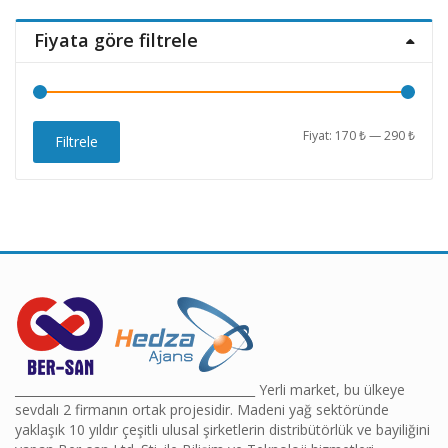
Fiyata göre filtrele
En
En
Fiyat:
170 ₺
—
290 ₺
Filtrele
düşü
yüks
fiyat
fiyat
________________________________________ Yerli market, bu ülkeye
sevdalı 2 firmanın ortak projesidir. Madeni yağ sektöründe
yaklaşık 10 yıldır çeşitli ulusal şirketlerin distribütörlük ve bayiliğini