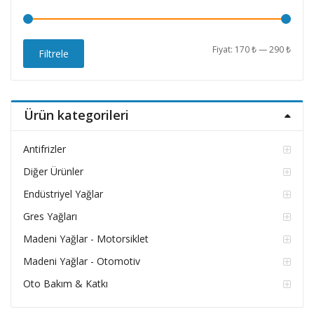
En
En
Fiyat:
170 ₺
—
290 ₺
Filtrele
düşü
yüks
fiyat
fiyat
Ürün kategorileri
Antifrizler
Diğer Ürünler
Endüstriyel Yağlar
Gres Yağları
Madeni Yağlar - Motorsiklet
Madeni Yağlar - Otomotiv
Oto Bakım & Katkı