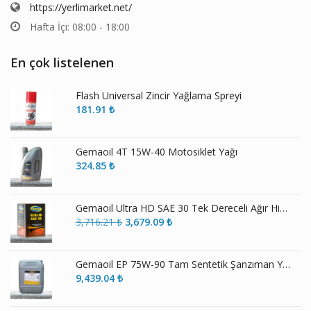
https://yerlimarket.net/
Hafta İçi: 08:00 - 18:00
En çok listelenen
Flash Universal Zincir Yağlama Spreyi
181.91
₺
Gemaoil 4T 15W-40 Motosiklet Yağı
324.85
₺
Gemaoil Ultra HD SAE 30 Tek Dereceli Ağır Hizmet Motor Yağı
Orijinal
Şu
3,716.21
₺
3,679.09
₺
fiyat:
andaki
3,716.21 ₺.
fiyat:
3,679.09 ₺.
Gemaoil EP 75W-90 Tam Sentetik Şanzıman Yağı
9,439.04
₺