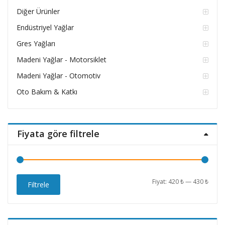
Diğer Ürünler
Endüstriyel Yağlar
Gres Yağları
Madeni Yağlar - Motorsiklet
Madeni Yağlar - Otomotiv
Oto Bakım & Katkı
Fiyata göre filtrele
En
En
Fiyat:
420 ₺
—
430 ₺
Filtrele
düşü
yüks
fiyat
fiyat