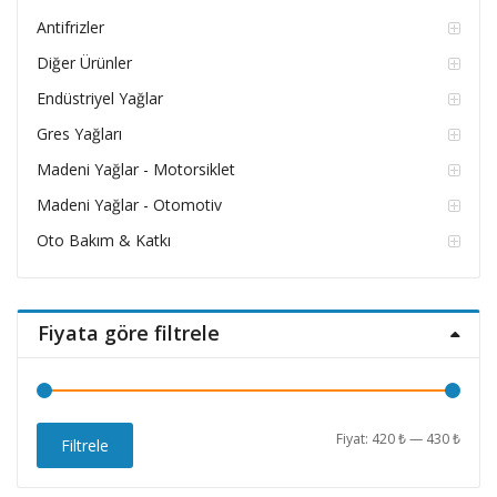
Antifrizler
Diğer Ürünler
Endüstriyel Yağlar
Gres Yağları
Madeni Yağlar - Motorsiklet
Madeni Yağlar - Otomotiv
Oto Bakım & Katkı
Fiyata göre filtrele
En
En
Fiyat:
420 ₺
—
430 ₺
Filtrele
düşü
yüks