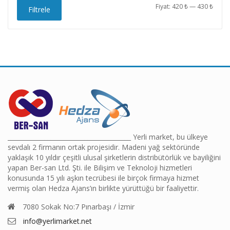
En
En
Fiyat:
420 ₺
—
430 ₺
Filtrele
düşü
yüks
fiyat
fiyat
________________________________________ Yerli market, bu ülkeye
sevdalı 2 firmanın ortak projesidir. Madeni yağ sektöründe
yaklaşık 10 yıldır çeşitli ulusal şirketlerin distribütörlük ve bayiliğini
yapan Ber-san Ltd. Şti. ile Bilişim ve Teknoloji hizmetleri
konusunda 15 yılı aşkın tecrübesi ile birçok firmaya hizmet
vermiş olan Hedza Ajans’ın birlikte yürüttüğü bir faaliyettir.
7080 Sokak No:7 Pınarbaşı / İzmir
info@yerlimarket.net