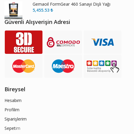
Gemaoil FormGear 460 Sanayi Dişli Yağı
5,455.53
₺
Güvenli Alışverişin Adresi
Bireysel
Hesabım
Profilim
Siparişlerim
Sepet
im