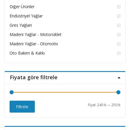
Diğer Ürünler
Endüstriyel Yağlar
Gres Yağları
Madeni Yağlar - Motorsiklet
Madeni Yağlar - Otomotiv
Oto Bakım & Katkı
Fiyata göre filtrele
En
En
Fiyat:
240 ₺
—
250 ₺
Filtrele
düşü
yüks
fiyat
fiyat