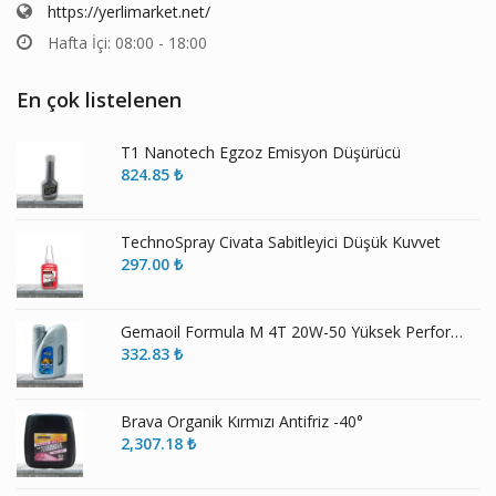
https://yerlimarket.net/
Hafta İçi: 08:00 - 18:00
En çok listelenen
T1 Nanotech Egzoz Emisyon Düşürücü
824.85
₺
TechnoSpray Civata Sabitleyici Düşük Kuvvet
297.00
₺
Gemaoil Formula M 4T 20W-50 Yüksek Performans Motosiklet Yağı
332.83
₺
Brava Organik Kırmızı Antifriz -40°
2,307.18
₺