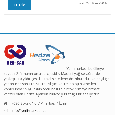
En
En
Fiyat:
240 ₺
—
250 ₺
Filtrele
düşü
yüks
fiyat
fiyat
________________________________________ Yerli market, bu ülkeye
sevdalı 2 firmanın ortak projesidir. Madeni yağ sektöründe
yaklaşık 10 yıldır çeşitli ulusal şirketlerin distribütörlük ve bayiliğini
yapan Ber-san Ltd. Şti. ile Bilişim ve Teknoloji hizmetleri
konusunda 15 yılı aşkın tecrübesi ile birçok firmaya hizmet
vermiş olan Hedza Ajans’ın birlikte yürüttüğü bir faaliyettir.
7080 Sokak No:7 Pınarbaşı / İzmir
info@yerlimarket.net