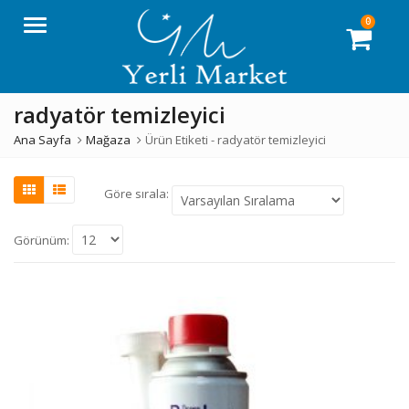
0
Menü
radyatör temizleyici
Ana Sayfa
Mağaza
Ürün Etiketi -
radyatör temizleyici
Göre sırala:
Görünüm: