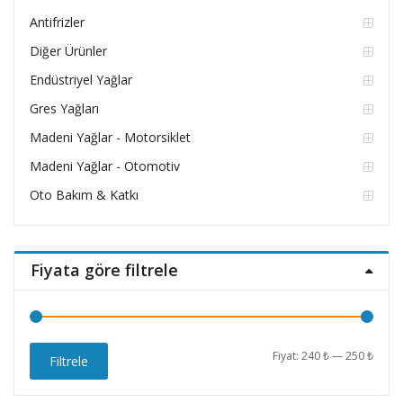
Antifrizler
Diğer Ürünler
Endüstriyel Yağlar
Gres Yağları
Madeni Yağlar - Motorsiklet
Madeni Yağlar - Otomotiv
Oto Bakım & Katkı
Fiyata göre filtrele
En
En
Fiyat:
240 ₺
—
250 ₺
Filtrele
düşü
yüks