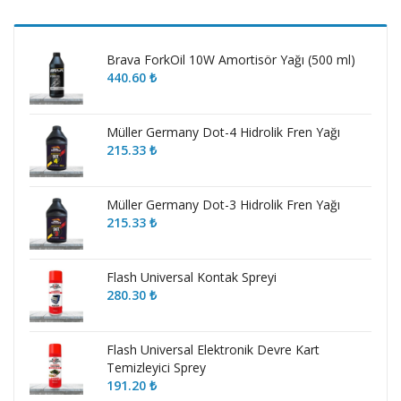
fiyat
fiyat
Brava ForkOil 10W Amortisör Yağı (500 ml)
440.60
₺
Müller Germany Dot-4 Hidrolik Fren Yağı
215.33
₺
Müller Germany Dot-3 Hidrolik Fren Yağı
215.33
₺
Flash Universal Kontak Spreyi
280.30
₺
Flash Universal Elektronik Devre Kart
Temizleyici Sprey
191.20
₺