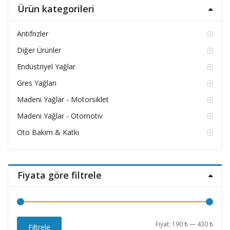
Ürün kategorileri
Antifrizler
Diğer Ürünler
Endüstriyel Yağlar
Gres Yağları
Madeni Yağlar - Motorsiklet
Madeni Yağlar - Otomotiv
Oto Bakım & Katkı
Fiyata göre filtrele
En
En
Fiyat:
190 ₺
—
430 ₺
Filtrele