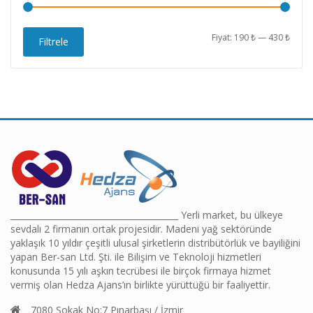
En
En
Fiyat:
190 ₺
—
430 ₺
Filtrele
düşü
yüks
fiyat
fiyat
________________________________________ Yerli market, bu ülkeye
sevdalı 2 firmanın ortak projesidir. Madeni yağ sektöründe
yaklaşık 10 yıldır çeşitli ulusal şirketlerin distribütörlük ve bayiliğini
yapan Ber-san Ltd. Şti. ile Bilişim ve Teknoloji hizmetleri
konusunda 15 yılı aşkın tecrübesi ile birçok firmaya hizmet
vermiş olan Hedza Ajans’ın birlikte yürüttüğü bir faaliyettir.
7080 Sokak No:7 Pınarbaşı / İzmir