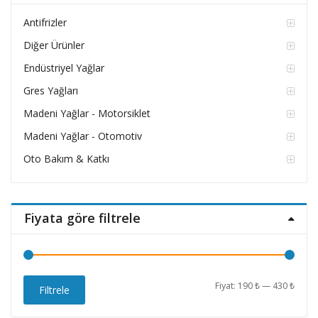
Antifrizler
Diğer Ürünler
Endüstriyel Yağlar
Gres Yağları
Madeni Yağlar - Motorsiklet
Madeni Yağlar - Otomotiv
Oto Bakım & Katkı
Fiyata göre filtrele
En
En
Fiyat:
190 ₺
—
430 ₺
Filtrele
düşü
yüks