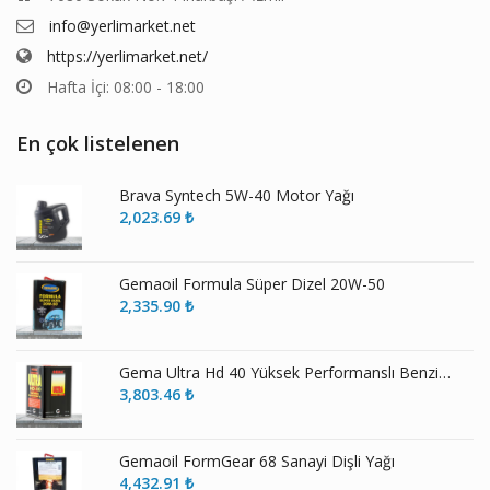
info@yerlimarket.net
https://yerlimarket.net/
Hafta İçi: 08:00 - 18:00
En çok listelenen
Brava Syntech 5W-40 Motor Yağı
2,023.69
₺
Gemaoil Formula Süper Dizel 20W-50
2,335.90
₺
Gema Ultra Hd 40 Yüksek Performanslı Benzinli ve Dizel Motor Yağı
3,803.46
₺
Gemaoil FormGear 68 Sanayi Dişli Yağı
4,432.91
₺