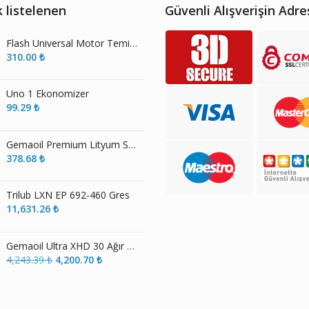
 listelenen
Güvenli Alışverişin Adre
Flash Universal Motor Temizleme Spreyi
310.00
₺
Uno 1 Ekonomizer
99.29
₺
Gemaoil Premium Lityum Sabunlu Çok Amaçlı Gres Nlgi No 3
378.68
₺
Trilub LXN EP 692-460 Gres
11,631.26
₺
Gemaoil Ultra XHD 30 Ağır Hizmet Motor Yağı
Orijinal
Şu
4,243.39
₺
4,200.70
₺
fiyat:
andaki
4,243.39 ₺.
fiyat:
4,200.70 ₺.