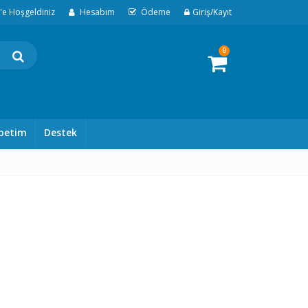
t'e Hoşgeldiniz
Hesabım
Ödeme
Giriş/Kayıt
0
petim
Destek