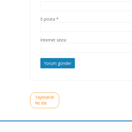
E-posta
*
İnternet sitesi
Yazı
Yayınlandı
gezinmesi
%t itle