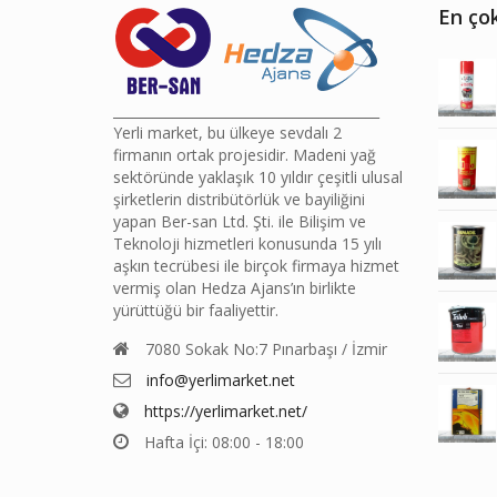
En çok
________________________________________
Yerli market, bu ülkeye sevdalı 2
firmanın ortak projesidir. Madeni yağ
sektöründe yaklaşık 10 yıldır çeşitli ulusal
şirketlerin distribütörlük ve bayiliğini
yapan Ber-san Ltd. Şti. ile Bilişim ve
Teknoloji hizmetleri konusunda 15 yılı
aşkın tecrübesi ile birçok firmaya hizmet
vermiş olan Hedza Ajans’ın birlikte
yürüttüğü bir faaliyettir.
7080 Sokak No:7 Pınarbaşı / İzmir
info@yerlimarket.net
https://yerlimarket.net/
Hafta İçi: 08:00 - 18:00