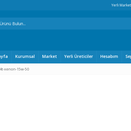
Yerli Marke
ayfa
Kurumsal
Market
Yerli Üreticiler
Hesabım
Se
4t-xenon-15w-50