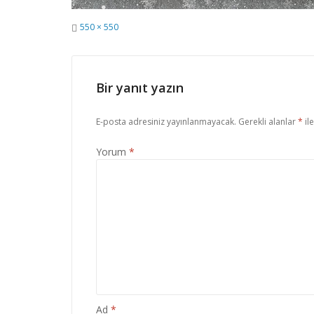
Tam
550 × 550
Boyut
Bir yanıt yazın
E-posta adresiniz yayınlanmayacak.
Gerekli alanlar
*
il
Yorum
*
Ad
*