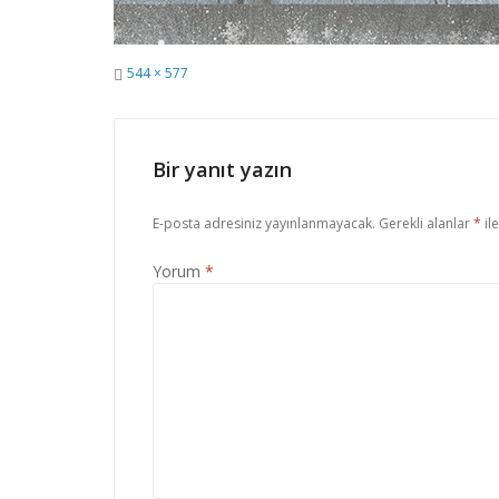
Tam
544 × 577
Boyut
Bir yanıt yazın
E-posta adresiniz yayınlanmayacak.
Gerekli alanlar
*
il
Yorum
*