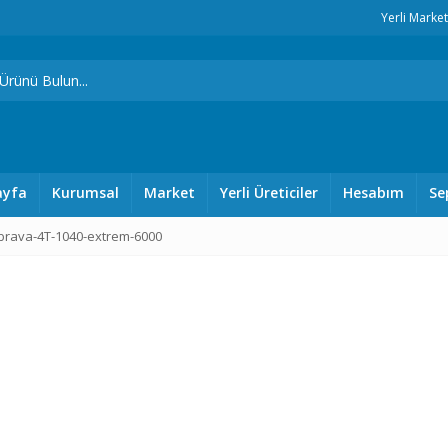
Yerli Marke
ayfa
Kurumsal
Market
Yerli Üreticiler
Hesabım
Se
brava-4T-1040-extrem-6000