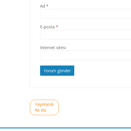
Ad
*
E-posta
*
İnternet sitesi
Yazı
Yayınlandı
gezinmesi
%t itle