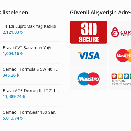
 listelenen
Güvenli Alışverişin Adre
T1 Ezi LuproMax Yağ Katkısı
2,121.03
₺
Brava CVT Şanzıman Yağı
1,004.16
₺
Gemaoil Formula S 5W-40 Tam Sentetik Motor Yağı
345.26
₺
Brava ATF Dexron III LT71141 LIGHT Otomatik Şanzıman Yağı
11,489.74
₺
Gemaoil FormGear 150 Sanayi Dişli Yağı
5,013.74
₺