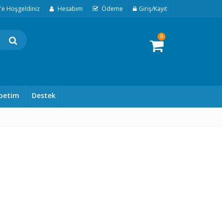
t'e Hoşgeldiniz
Hesabım
Ödeme
Giriş/Kayıt
0
petim
Destek