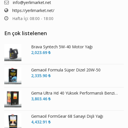
info@yerlimarket.net
https://yerlimarket.net/
Hafta İçi: 08:00 - 18:00
En çok listelenen
Brava Syntech 5W-40 Motor Yağı
2,023.69
₺
Gemaoil Formula Süper Dizel 20W-50
2,335.90
₺
Gema Ultra Hd 40 Yüksek Performanslı Benzinli ve Dizel Motor Yağı
3,803.46
₺
Gemaoil FormGear 68 Sanayi Dişli Yağı
4,432.91
₺