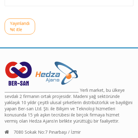
Yazı
Yayınlandı
gezinmesi
%t itle
________________________________________ Yerli market, bu ülkeye
sevdalı 2 firmanın ortak projesidir. Madeni yağ sektöründe
yaklaşık 10 yıldır çeşitli ulusal şirketlerin distribütörlük ve bayiliğini
yapan Ber-san Ltd. Şti. ile Bilişim ve Teknoloji hizmetleri
konusunda 15 yılı aşkın tecrübesi ile birçok firmaya hizmet
vermiş olan Hedza Ajans’ın birlikte yürüttüğü bir faaliyettir.
7080 Sokak No:7 Pınarbaşı / İzmir