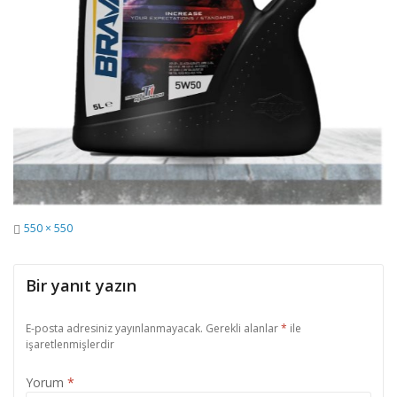
Tam
550 × 550
Boyut
Bir yanıt yazın
E-posta adresiniz yayınlanmayacak.
Gerekli alanlar
*
ile
işaretlenmişlerdir
Yorum
*