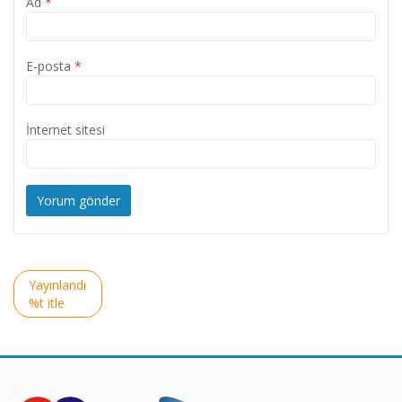
Ad
*
E-posta
*
İnternet sitesi
Yazı
Yayınlandı
gezinmesi
%t itle