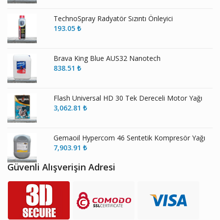
TechnoSpray Radyatör Sızıntı Önleyici
193.05
₺
Brava King Blue AUS32 Nanotech
838.51
₺
Flash Universal HD 30 Tek Dereceli Motor Yağı
3,062.81
₺
Gemaoil Hypercom 46 Sentetik Kompresör Yağı
7,903.91
₺
Güvenli Alışverişin Adresi