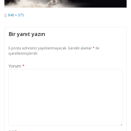
Tam
848 × 375
Boyut
Bir yanıt yazın
E-posta adresiniz yayınlanmayacak.
Gerekli alanlar
*
ile
işaretlenmişlerdir
Yorum
*