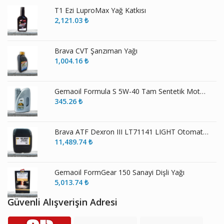
T1 Ezi LuproMax Yağ Katkısı
2,121.03
₺
Brava CVT Şanzıman Yağı
1,004.16
₺
Gemaoil Formula S 5W-40 Tam Sentetik Motor Yağı
345.26
₺
Brava ATF Dexron III LT71141 LIGHT Otomatik Şanzıman Yağı
11,489.74
₺
Gemaoil FormGear 150 Sanayi Dişli Yağı
5,013.74
₺
Güvenli Alışverişin Adresi