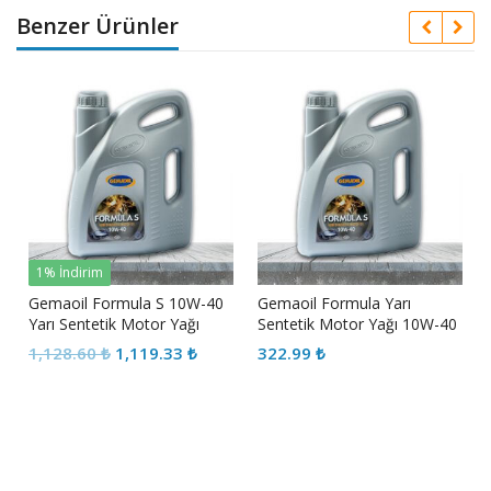
Benzer Ürünler
1% İndirim
r
Gemaoil Formula S 10W-40
Gemaoil Formula Yarı
Yarı Sentetik Motor Yağı
Sentetik Motor Yağı 10W-40
Orijinal
Şu
1,128.60
₺
1,119.33
₺
322.99
₺
fiyat:
andaki
1,128.60 ₺.
fiyat:
1,119.33 ₺.