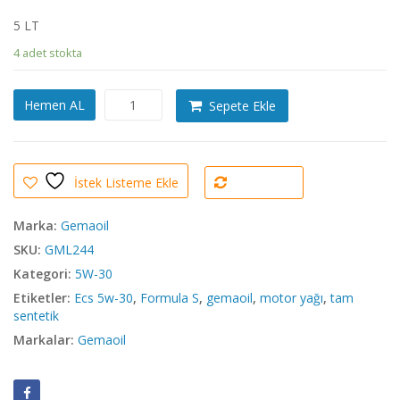
5 LT
4 adet stokta
Gemaoil
Hemen AL
Sepete Ekle
Formula
S
Tam
Sentetik
İstek Listeme Ekle
Motor
Karşılaştır
Yağı
ECS
Marka:
Gemaoil
5W-
SKU:
GML244
30
Kategori:
5W-30
adet
Etiketler:
Ecs 5w-30
,
Formula S
,
gemaoil
,
motor yağı
,
tam
sentetik
Markalar:
Gemaoil