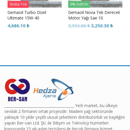
Stokta Yok
9% İndirim
Gemaoil Turbo Dizel
Gemaoil Nova Tek Dereceli
Ultimate 15W-40
Motor Yağı Sae 10
Orijinal
Şu
4,686.10
₺
3,552.86
₺
3,250.30
₺
fiyat:
andaki
3,552.86 ₺.
fiyat:
3,250.30
________________________________________ Yerli market, bu ülkeye
sevdalı 2 firmanın ortak projesidir. Madeni yağ sektöründe
yaklaşık 10 yıldır çeşitli ulusal şirketlerin distribütörlük ve bayiliğini
yapan Ber-san Ltd. Şti. ile Bilişim ve Teknoloji hizmetleri
konusunda 15 yılı aşkın tecrübesi ile birçok firmaya hizmet