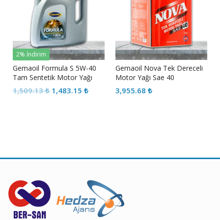
2% İndirim
Gemaoil Formula S 5W-40
Gemaoil Nova Tek Dereceli
Tam Sentetik Motor Yağı
Motor Yağı Sae 40
Orijinal
Şu
1,509.13
₺
1,483.15
₺
3,955.68
₺
fiyat:
andaki
1,509.13 ₺.
fiyat:
1,483.15 ₺.