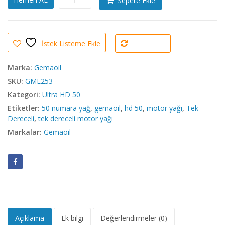
Sepete Ekle
Ultra
HD
50
Tek
İstek Listeme Ekle
Dereceli
Karşılaştır
Motor
Yağı
Marka:
Gemaoil
adet
SKU:
GML253
Kategori:
Ultra HD 50
Etiketler:
50 numara yağ
,
gemaoil
,
hd 50
,
motor yağı
,
Tek
Dereceli
,
tek dereceli motor yağı
Markalar:
Gemaoil
Açıklama
Ek bilgi
Değerlendirmeler (0)