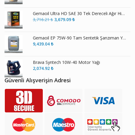
Gemaoil Ultra HD SAE 30 Tek Dereceli Ağır Hizmet Motor Yağı
Orijinal
Şu
3,716.21
₺
3,679.09
₺
fiyat:
andaki
3,716.21 ₺.
fiyat:
3,679.09 ₺.
Gemaoil EP 75W-90 Tam Sentetik Şanzıman Yağı
9,439.04
₺
Brava Syntech 10W-40 Motor Yağı
2,074.92
₺
Güvenli Alışverişin Adresi