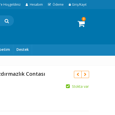
t'e Hoşgeldiniz
Hesabım
Ödeme
Giriş/Kayıt
0
petim
Destek
dırmazlık Contası
Stokta var