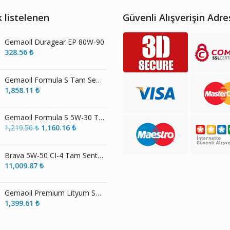
 listelenen
Güvenli Alışverişin Adre
Gemaoil Duragear EP 80W-90
328.56
₺
Gemaoil Formula S Tam Sentetik Motor Yağı ECS 5W-30
1,858.11
₺
Gemaoil Formula S 5W-30 Tam Sentetik Motor Yağı
Orijinal
Şu
1,219.56
₺
1,160.16
₺
fiyat:
andaki
1,219.56 ₺.
fiyat:
Brava 5W-50 CI-4 Tam Sentetik Motor Yağı
1,160.16 ₺.
11,009.87
₺
Gemaoil Premium Lityum Sabunlu EP 2 Gres
1,399.61
₺