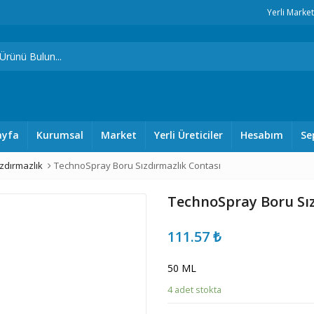
Yerli Marke
ayfa
Kurumsal
Market
Yerli Üreticiler
Hesabım
Se
zdırmazlık
TechnoSpray Boru Sızdırmazlık Contası
TechnoSpray Boru Sız
111.57
₺
50 ML
4 adet stokta