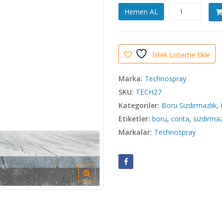
TechnoSpray
Hemen AL
Boru
Sızdırmazlık
Contası
adet
İstek Listeme Ekle
Marka:
Technospray
SKU:
TECH27
Kategoriler:
Boru Sızdırmazlık
,
Etiketler:
boru
,
conta
,
sızdırmaz
Markalar:
Technospray