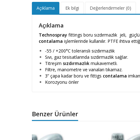
Açıklama
Ek bilgi
Değerlendirmeler (0)
Açıklama
Technospray
fittings boru sızdırmazlık jeli, güçl
contalama
işlemlerinde kullanılır. PTFE ihtiva etti
-55 / +200°C toleranslı sızdırmazlık
Sıvı, gaz tesisatlarında sızdırmazlık sağlar.
Titreşim
sızdırmazlık
mukavemetli.
Filtre, manometre ve vanaları tıkamaz.
3” çapa kadar boru ve fittigs
contalama
imkanı
Korozyonu önler
Benzer Ürünler