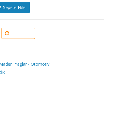
Sepete Ekle
Karşılaştır
Madeni Yağlar - Otomotiv
lık