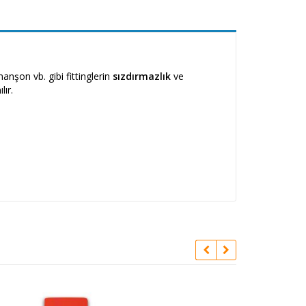
anşon vb. gibi fittinglerin
sızdırmazlık
ve
lır.