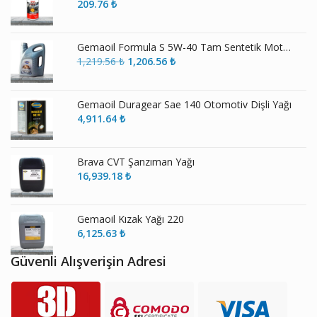
209.76
₺
Gemaoil Formula S 5W-40 Tam Sentetik Motor Yağı
Orijinal
Şu
1,219.56
₺
1,206.56
₺
fiyat:
andaki
1,219.56 ₺.
fiyat:
1,206.56 ₺.
Gemaoil Duragear Sae 140 Otomotiv Dişli Yağı
4,911.64
₺
Brava CVT Şanzıman Yağı
16,939.18
₺
Gemaoil Kızak Yağı 220
6,125.63
₺
Güvenli Alışverişin Adresi