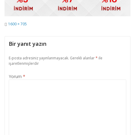
Tam
1600 × 705
Boyut
Bir yanıt yazın
E-posta adresiniz yayınlanmayacak.
Gerekli alanlar
*
ile
işaretlenmişlerdir
Yorum
*