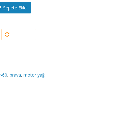
Sepete Ekle
Karşılaştır
-60
,
brava
,
motor yağı