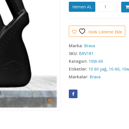
Brava
Hemen AL
Extreme
10W-
60
Motor
İstek Listeme Ekle
Yağı
adet
Marka:
Brava
SKU:
BRV181
Kategori:
10W-60
Etiketler:
10 60 yağ
,
10-60
,
10w
Markalar:
Brava