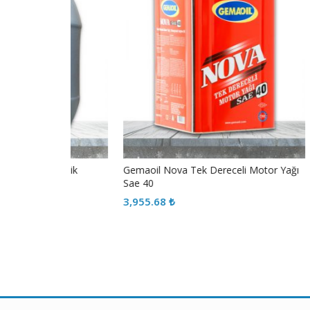
m Sentetik
Gemaoil Nova Tek Dereceli Motor Yağı
Gem
Sae 40
Ben
3,955.68
₺
3,8