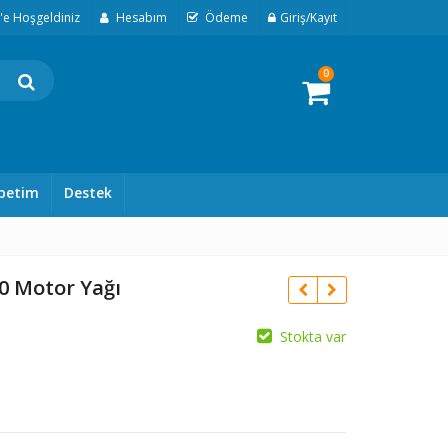
t'e Hoşgeldiniz
Hesabım
Ödeme
Giriş/Kayıt
0
petim
Destek
0 Motor Yağı
Stokta var