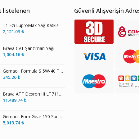
 listelenen
Güvenli Alışverişin Adre
T1 Ezi LuproMax Yağ Katkısı
2,121.03
₺
Brava CVT Şanzıman Yağı
1,004.16
₺
Gemaoil Formula S 5W-40 Tam Sentetik Motor Yağı
345.26
₺
Brava ATF Dexron III LT71141 LIGHT Otomatik Şanzıman Yağı
11,489.74
₺
Gemaoil FormGear 150 Sanayi Dişli Yağı
5,013.74
₺