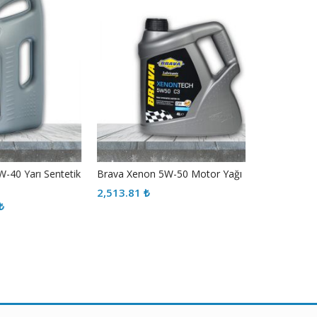
rı Sentetik
Brava Xenon 5W-50 Motor Yağı
Brava Syn
2,513.81
₺
2,513.81
ki
:
9.33 ₺.