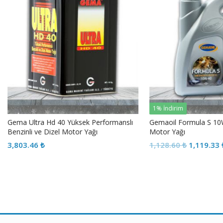
1% İndirim
a Ultra Hd 40 Yüksek Performanslı
Gemaoil Formula S 10W-40 Ya
zinli ve Dizel Motor Yağı
Motor Yağı
Orijinal
Şu
03.46
₺
1,128.60
₺
1,119.33
₺
fiyat:
anda
1,128.60 ₺.
fiyat
1,11