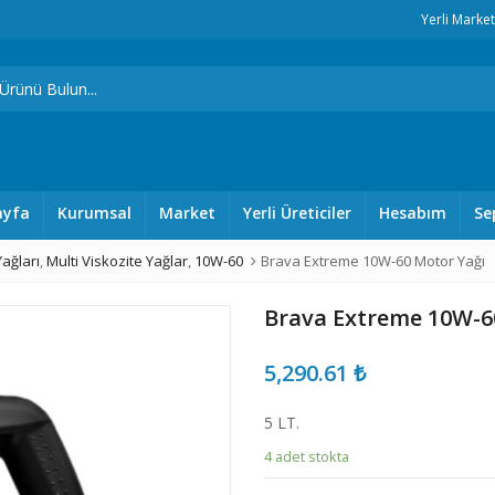
Yerli Marke
ayfa
Kurumsal
Market
Yerli Üreticiler
Hesabım
Se
ağları
,
Multi Viskozite Yağlar
,
10W-60
Brava Extreme 10W-60 Motor Yağı
Brava Extreme 10W-6
5,290.61
₺
5 LT.
4 adet stokta